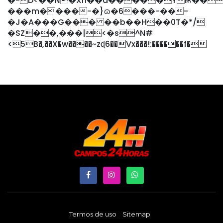
�-D<��Ń�Xh��d�����Yѭ��
���m����-�}ɷ�6���-��-
�J�A���G��� ��b��H��0T�*/
�SZ��,�׃��|<�s^N#
<5B�,��X�w����~zɖ6��Vx���!:������f�
Termos de uso
Sitemap