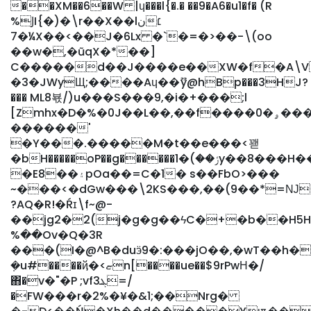
��XM��6��W |ɥ���l{�.� ��9�A6�u1�f� (R
%ͿI{�)�\r��X��lن׆
7�¼X��<��J�6Lx �`�=�>��-\(oo
��w�,�ũqX�*��]
C�����d��J����e��XW�f�A\V
�3�JWyЩ;����Aɥ��ޫy@hBp���3HJ?
��� ML8뵧/)u���S���9,�i�+���;l
[Zmhx�D�%�0J��L��,��f����0�ۄ���o�;�=u��
������'
�Y���.�����M�t��e���<꽫
�bH�����oP��g������ݬ��)�1y��8���H����B����xb��.W!s�_����PJ�8I[r��G3���yB�����C��@
�E8��۽pOa��=C�1� s��FbO>���
~���<�dGw���\2KS���,��(9��*=Ǌ
?AQ�R!�Ŕɪ\f~@-
��jg2�2(j�g�g��ϟC�+�b��H5
%��Ov�Q�3R
���(I�@^B�duӭ9�:���jO��,�wT��h�O�8�a��
ܼ�u#����ҋ�<ޏn[����ue��$9rPwΗ�/
΋�v�"�P ;vfܔ3=/
�FW���r�2%�¥�&1;��Nrg�