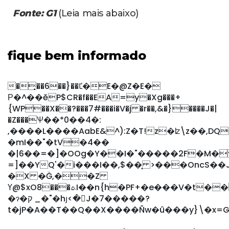
Fonte: G1
(Leia mais abaixo)
fique bem informado
��͎�6��}��ﴼ�E�@Z�E�
Р�^��ĕP$CR�f��EA=y�Xg���+
{WP��X��?���7#���i�V�j �r��,&�}����J�|
�Z���Ѱ��*0��4�:
,����L����AabE&^):Z�T!z�ʫ\z��,DQ
�mI��"�tV�4��
�|6��=�]�OOg�Y��I�"�����2F�M� 
=]��YQ'�i���I��,$��̞ >���OncS��J
�X �Ġ,��Z
Ү@$xO8���ܬI��n{h�PF+�e���V�t��=�C����:
�ɂ�ק _�"�hյ<�
J�7�����?
t�jP�A��T��Q��X����Ñw�û���y}\�x