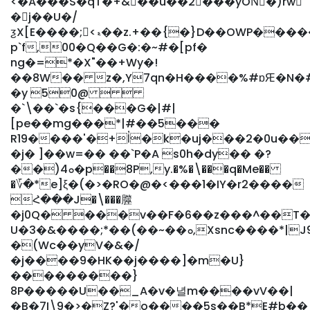
<�A���S�qT�+&��u��2���yONّ�)rw
�j��U�/
ƺX[E����;<ޑ��z.+��{�}D��OWP������
p`f,00�Q��G�:�~#�[pf�
ng�=*�X"��+Wy�!
��8W�� z�,Y7qn�H����%#ɒԘ�N�#��*vh
�y 50@  
�`\��`�s{���G�|#|
[pe��mg���*|#��5���
R19����'�+l̓�k�uj���2�0u��
�j� ]��w=�� ��`P�A s0h�dy�� �?
��)ܘ4�p��8P,y.�%�\���q�Me��
�؆�*e]ξ�(�>�RO�@�<���1�IY�r2����
Հ���J�\���㭀
� j0Q� ���v��F�6��z���^��
U�3�&����
;*��(��~��ܘ,Xsnc����*|J9���)
�(Wc��yV�&�/
�j����9�HK��j����]�m�U}
���������}
8P�����U��_A�v�녈m����vV��|
�B�7I\9�>�Z?'�o����5s��B*E#b��