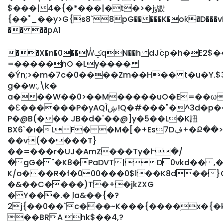
$���|4�{�*���|�t�>�jݹ빬
{��˚_��y>G{s8`8pG�����K�oƙ�D���v
�� ��pA1
��X�n�0��WͥݤqN��h dJۡcp�h�E2$����~F�!S�n]�c=R�v N���&y��{�w����� H%:w��h��S��?
=�����ܺnO �Ly����
�Ýn;>�m�7c�0����Zm��H�� t�u�Y.
g��w:,
\k�
a���W��0>��M�����uO�E=��ωT��S���ə�O3
�Ԑ������P�yAQÌڜ!Q�#���"�^3d�p��h��%)R��8�Wz��G
P�@B(��� JB�d�'��@]y�5��L�K䚼
BX6`�ı�L F� �M�[�+Es7Dڣ+�Ք��>JGT�
��v(�����T}
��=���r�UJ�AmZ���Ty�Ւ�/
�gG� "�K8�PaDVT|D0vkd�� ,�
K/o���R�f�000���0$l��K8d��}C
�&��C����)T�+�jkZXG
�Y���.�ٜ la&��{�?
2j{��0��`c���~K���{����ׅx�{�k������J���P��\����ڇ�Ő<�N
��BRA hk$��4,?