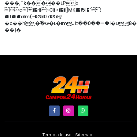
���,Tk�����LРҳ
d��r� ~C�>���]MK��!5|�`
��t���b�m(~�G�07�S�셏
�c��h�߰�G�L�ImJԷ��0��=�l�D8�w�
��|�
Termos de uso
Sitemap