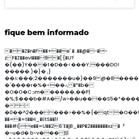
fique bem informado
��Z�n�F��+��e' � .��@�-�-
z F�Z��evI���9�[{�U?֙
�(��)Y���t�D��<���Y.���DO!
�����.)�}� ,}
��ѕ:���;2�������u�)��9 @�8�����X�1���UV�
�'����r�%�<��ޤ, �*�b�
�O�O�Cߏm������,��P|
�%;$���b�#A�/w>��u����S5�*���
� 
�0��^2������>��%�{�qt�O��WY3"
��=�=t��H_�iƖtS��1!
���#i[e��=U��26`E�jB_��P�2�������xz �ힿ
�~u�d� b~v��� 黮