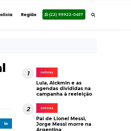
olícia
Região
(22) 99922-0457
l
1
noticias
Lula, Alckmin e as
agendas divididas na
campanha à reeleição
2
noticias
Pai de Lionel Messi,
Jorge Messi morre na
Argentina