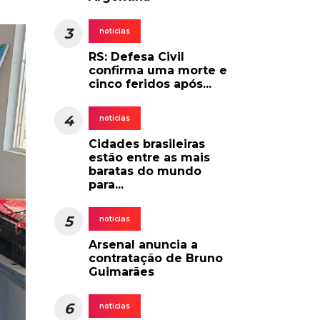
3
noticias
RS: Defesa Civil
confirma uma morte e
cinco feridos após...
4
noticias
Cidades brasileiras
estão entre as mais
baratas do mundo
para...
5
noticias
Arsenal anuncia a
contratação de Bruno
Guimarães
6
noticias