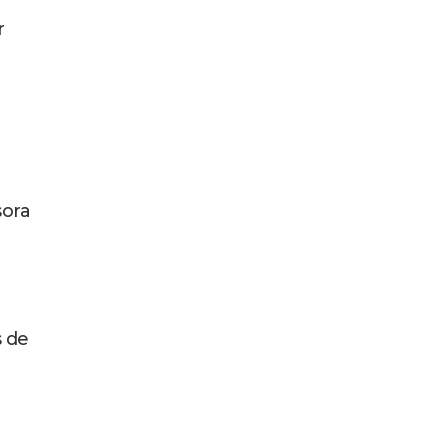
r
sora
s de