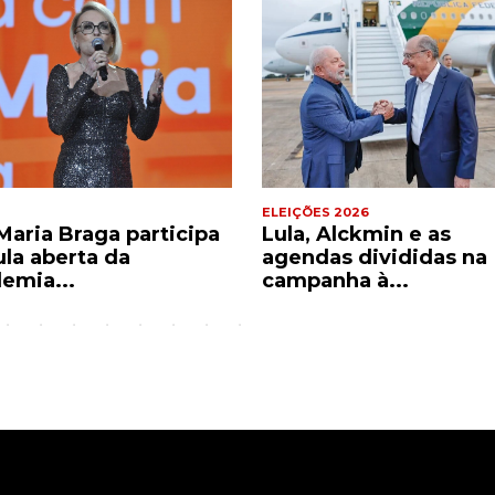
ELEIÇÕES 2026
Maria Braga participa
Lula, Alckmin e as
ula aberta da
agendas divididas na
emia...
campanha à...