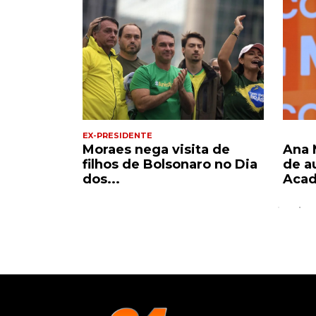
EX-PRESIDENTE
ence
Moraes nega visita de
Ana 
de...
filhos de Bolsonaro no Dia
de a
dos...
Acad