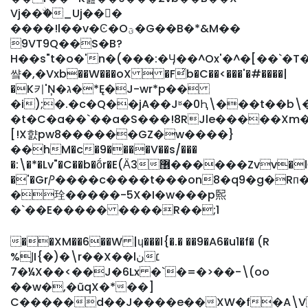
Vj��ۨ�_Uj��򋇕�
����!l��v�Ͼ�Oؾ�G��B�*&M��
9VT9Q��S�B?
H��s"t�o�'n�(���:�Ӌ��^Ox'�^�[��`�T�Yւ�P
썈�,�Vxb��W���oX  �F̉b�C��<���'�#����|
�K키'Ņ�ג�*Ę�J-wr*p��
�i);�.�c�Q��jA��Jʶ�0Ԧ\���t��b\
�t�C�a��`��a�S���!8RJle�����Xm���ٕ*�{�і�
[!X햜pw8������GZ�w����}
��hM�c�9����V��s/���
�:\�*�Lv"�C��b�ṍr�E(Ӓ3޶������Zvv�lĠ���oĠ['[����t�y�A`��`�I�cp�
�'�GrⳎ����c����t���on8�q9�g�Rп��p�܊��������
�㻇�����-5X�I�w���p𤋮
�`��E����� ����R��;1
��XM��6��W |ɥ���l{�.� ��9�A6�u1�f� (R
%ͿI{�)�\r��X��lن׆
7�¼X��<��J�6Lx �`�=�>��-\(oo
��w�,�ũqX�*��]
C�����d��J����e��XW�f�A\V