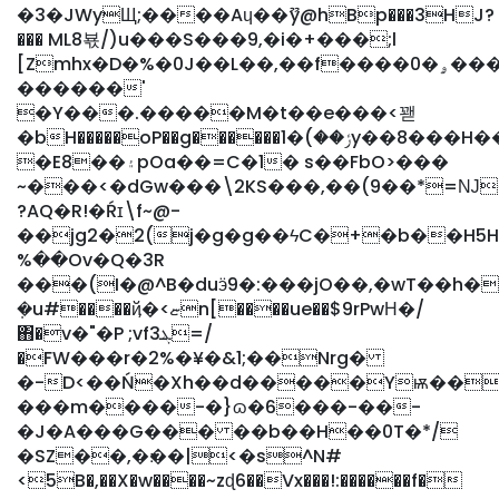
�3�JWyЩ;����Aɥ��ޫy@hBp���3HJ?
��� ML8뵧/)u���S���9,�i�+���;l
[Zmhx�D�%�0J��L��,��f����0�ۄ���o�;�=u��
������'
�Y���.�����M�t��e���<꽫
�bH�����oP��g������ݬ��)�1y��8���H����B����xb��.W!s�_����PJ�8I[r��G3���yB�����C��@
�E8��۽pOa��=C�1� s��FbO>���
~���<�dGw���\2KS���,��(9��*=Ǌ
?AQ�R!�Ŕɪ\f~@-
��jg2�2(j�g�g��ϟC�+�b��H5
%��Ov�Q�3R
���(I�@^B�duӭ9�:���jO��,�wT��h�O�8�a��
ܼ�u#����ҋ�<ޏn[����ue��$9rPwΗ�/
΋�v�"�P ;vfܔ3=/
�FW���r�2%�¥�&1;��Nrg�
�-D<��Ń�Xh��d�����Yѭ��
���m����-�}ɷ�6���-��-
�J�A���G��� ��b��H��0T�*/
�SZ��,�׃��|<�s^N#
<5B�,��X�w����~zɖ6��Vx���!:������f�