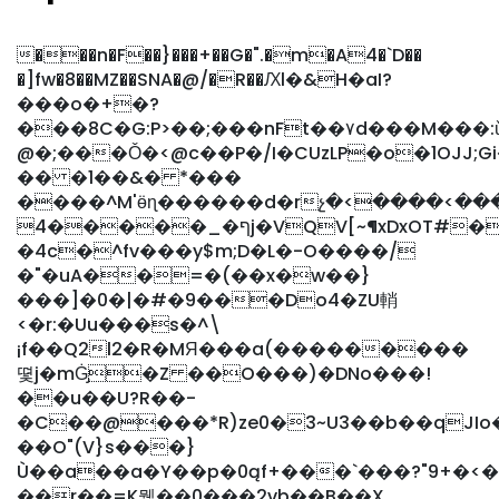
���n�F��}���+��G�".�m�A4�`D��
�]fw�8��MZ��SNA�@/�R��Ԕl�&H�aI܏?
���o�+�?
���8C�G:P>��;���nFt��۷d���M���:
@�;���Ǒ�<@c��P�/I�CUzLP�o�1OJJ;
�� �1��&� *���
����^M'ӫɳ������d�rչ�<����<�
ף�_�����4j�VQV[~¶xDxOT#���Z���ˬ�i�6�6mިd�����o�/
�4c�^fv���y$m;D�L�-O����/
�"�uA��=�(��x�w��}
���]�0�|�#�9���Do4�ZU輎
<�r:�Uu���s�^\
¡f��Q2l2�R�MЯ���a(���������
뗯j�mĠ̡�Z ��O���)�DNo���!
��u��U?R��-
�C��@���*R)ze0�3~U3��b��qJI
��O"(V}s���}
Ù��a��a�Y��p�0ąf+���`���?"9+�<
��r��=K뭺��0���2vb��B��X