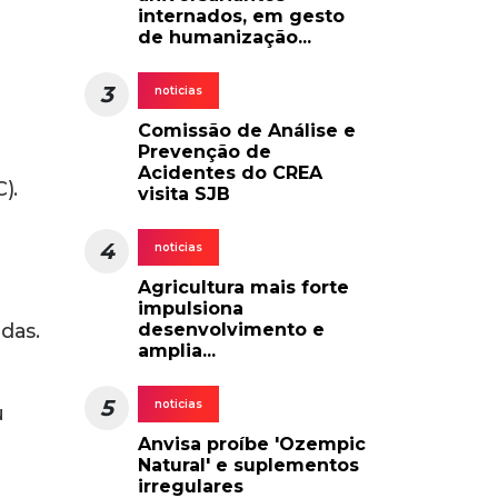
internados, em gesto
de humanização...
3
noticias
Comissão de Análise e
Prevenção de
Acidentes do CREA
).
visita SJB
4
noticias
Agricultura mais forte
impulsiona
das.
desenvolvimento e
amplia...
5
noticias
u
Anvisa proíbe 'Ozempic
Natural' e suplementos
irregulares