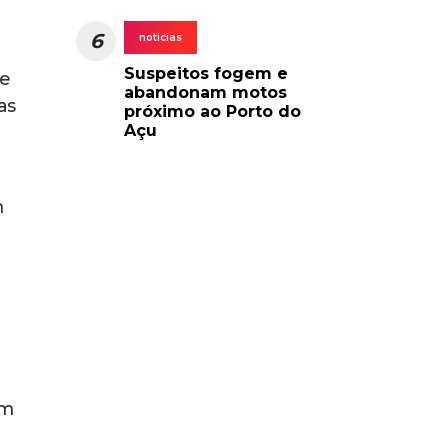
6
noticias
Suspeitos fogem e
 e
abandonam motos
as
próximo ao Porto do
Açu
m
em