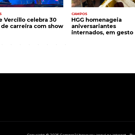
S
CAMPOS
 Vercillo celebra 30
HGG homenageia
 de carreira com show
aniversariantes
internados, em gesto 
Copyright © 2025 Campos24horas seu jornal na internet - B