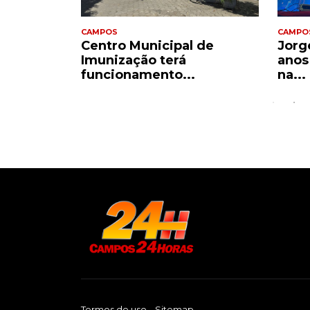
CAMPOS
CAMPO
a
Centro Municipal de
Jorge
ânsito
Imunização terá
anos
funcionamento...
na...
Termos de uso
Sitemap