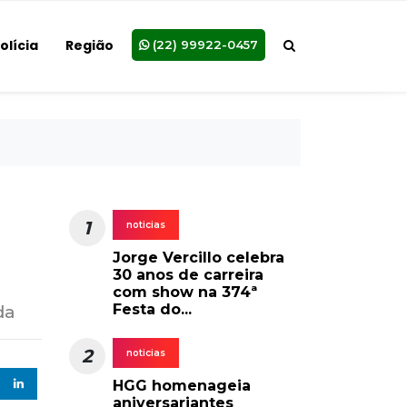
olícia
Região
(22) 99922-0457
1
noticias
Jorge Vercillo celebra
30 anos de carreira
com show na 374ª
Festa do...
da
2
noticias
HGG homenageia
aniversariantes