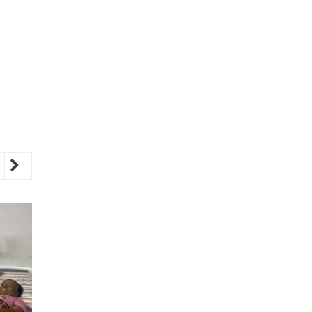
revious
Next