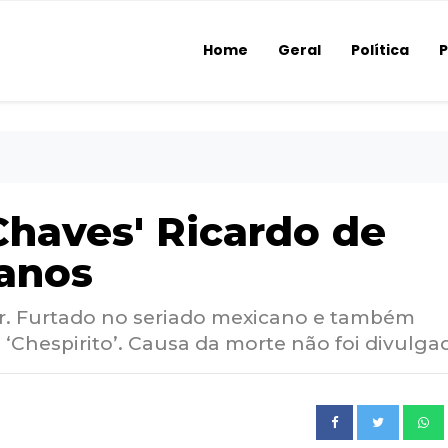
Home
Geral
Política
P
Chaves' Ricardo de
 anos
 Sr. Furtado no seriado mexicano e também
 ‘Chespirito’. Causa da morte não foi divulga