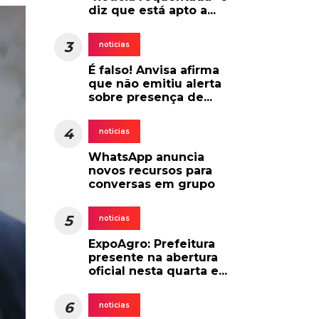
diz que está apto a...
3
noticias
É falso! Anvisa afirma
que não emitiu alerta
sobre presença de...
4
noticias
WhatsApp anuncia
novos recursos para
conversas em grupo
5
noticias
ExpoAgro: Prefeitura
presente na abertura
oficial nesta quarta e...
6
noticias