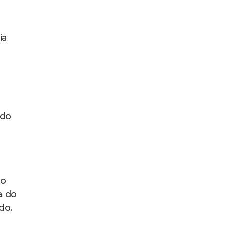
ia
 do
co
a do
ado.