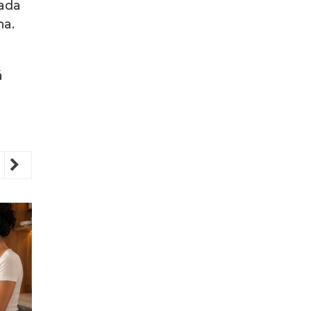
tada
na.
á
revious
Next