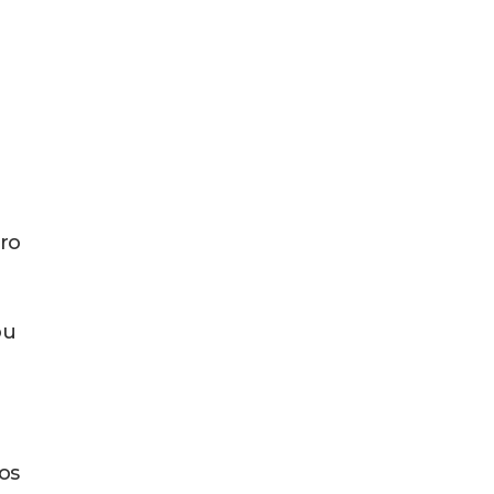
tro
ou
os