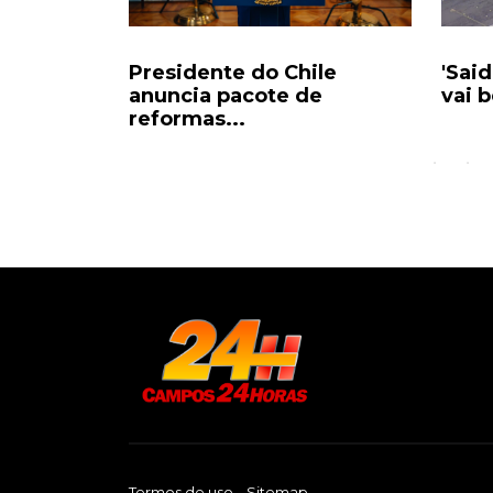
cercam
Presidente do Chile
'Said
escaria
anuncia pacote de
vai b
reformas...
Termos de uso
Sitemap