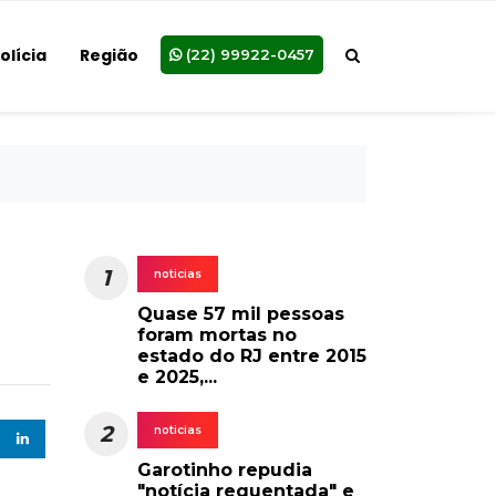
olícia
Região
(22) 99922-0457
1
noticias
Quase 57 mil pessoas
foram mortas no
estado do RJ entre 2015
e 2025,...
2
noticias
Garotinho repudia
"notícia requentada" e