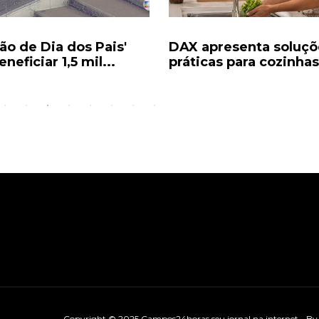
ão de Dia dos Pais'
DAX apresenta soluçõ
eneficiar 1,5 mil...
práticas para cozinhas
Copyright © 2025 Campos24horas seu jornal na internet - B