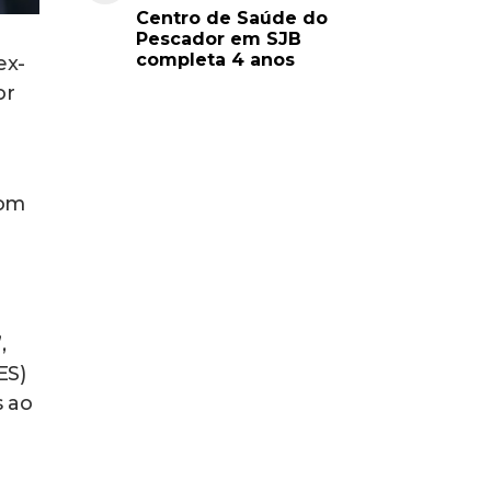
Centro de Saúde do
Pescador em SJB
completa 4 anos
ex-
or
com
,
ES)
s ao