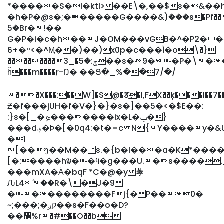
*�����S�I�ktI>��E\�,��$s�&��h
�h�P�@s�;������G����&)ܺ���s�Pf��
5�Br�!��
G�P�i�c�h��J�OM���vGB�^�P2�
ײ�+6<�^Ӎ��)��)x0p�c���أ�o\�}
��������3_�ݮ:�5��s�9��P�\���Ɯvc�|Z�PP4�z��~���Z�;kj��j�\cg���Lޛ��S��@��k��
ȟ���m����֥r-Ŋ� ��Ց�_%��7/�/
��X���:��W]�S@�3҈�I,FX��ķ���I��7��
Ƶ�f���jUH�f�V�}�}�s�]��5�<�$E��:
:}s�[_�ܤ�������ix�L�ݒ�}
���d؋�Þ�[�0q4:�t�=c N{Y����y�&U�/U֨)�H0��#�����IY�����T��PY���v9��@�EJg��uM�yW�4A��=�9�f
�1
[��ᪧ��M�� s.�{b�I���a�K*����
[�:����hѿ��ӵ�g���U.�s����.A8�*p
���mXA�Ǡ
�bqF *C�@�y䓔
ԈL4ۧ��R�\�J�9
����������Fj{� P��0�
~;���;�קږ��s�F��o�D?
��΁%r�#��O��b