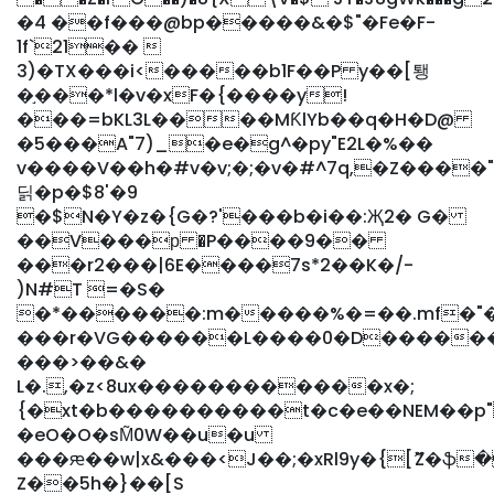
�4 ��f���@bp�����&�$"�Fe�F-
1f`21�� 
3)�TX���i<�����b1F��P y��[퇭
�֣���*l�v�xF�{����y!
���=bKL3L����MƘlYb�
�q�H�D@
�5���A"7)_�e�g^�py"E2L�%��
v����V��h�#v�v;�;�v�#^7q,�Z����"
딝�p�$8'�9
�$N�Y�z�{G�?'���b�i��:Җ2� G�
��V���р �P����9��
���r2���|6E����7s*2��K�/-
)N#T =�S�
�*������:m�����%�=��.mf�"
���r�VG������L����0�D����������6
���>��&�
L�.,�z<8ux������������x�;
{�xt�b����������t�c�e��NEM��p"2"N��
�eO�O�sM̃0W��u�u
���ԙ��w|x&���<J��;�xRl9y�{[ޫZ�ֆ
Z��5h�}��[S