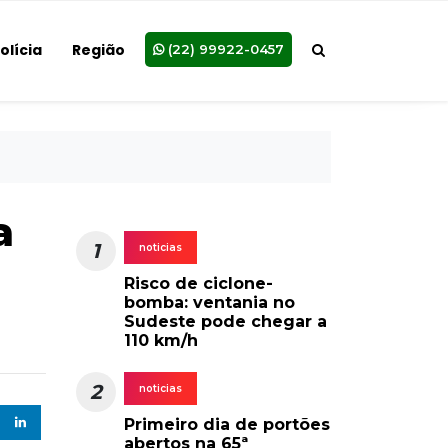
olícia
Região
(22) 99922-0457
a
1
noticias
Risco de ciclone-
bomba: ventania no
Sudeste pode chegar a
110 km/h
2
noticias
Primeiro dia de portões
abertos na 65ª