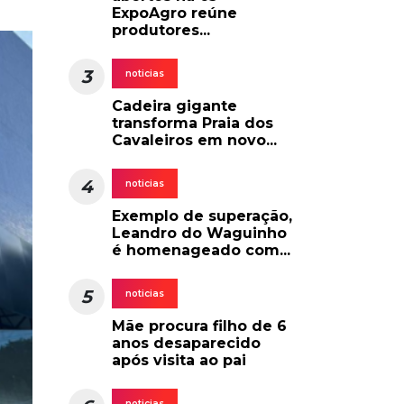
ExpoAgro reúne
produtores...
3
noticias
Cadeira gigante
transforma Praia dos
Cavaleiros em novo...
4
noticias
Exemplo de superação,
Leandro do Waguinho
é homenageado com...
5
noticias
Mãe procura filho de 6
anos desaparecido
após visita ao pai
noticias