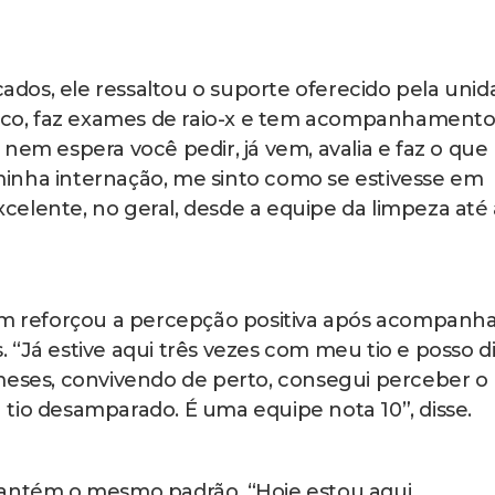
os, ele ressaltou o suporte oferecido pela unid
ótico, faz exames de raio-x e tem acompanhamento
nem espera você pedir, já vem, avalia e faz o que
a minha internação, me sinto como se estivesse em
elente, no geral, desde a equipe da limpeza até 
 reforçou a percepção positiva após acompanh
 “Já estive aqui três vezes com meu tio e posso d
meses, convivendo de perto, consegui perceber o
tio desamparado. É uma equipe nota 10”, disse.
mantém o mesmo padrão. “Hoje estou aqui