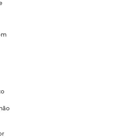
e
com
co
 não
or