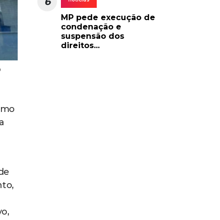
6
MP pede execução de
condenação e
suspensão dos
direitos...
o
como
a
de
to,
vo,