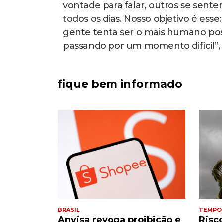
vontade para falar, outros se sente
todos os dias. Nosso objetivo é esse
gente tenta ser o mais humano pos
passando por um momento difícil”, c
fique bem informado
BRASIL
TEMPO
 33 kg
Anvisa revoga proibição e
Risc