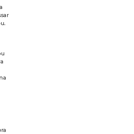
a
ssar
u.
ou
va
 na
ora