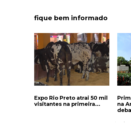
fique bem informado
ampo:
Expo Rio Preto atrai 50 mil
Prim
um bolo
visitantes na primeira...
na A
deba