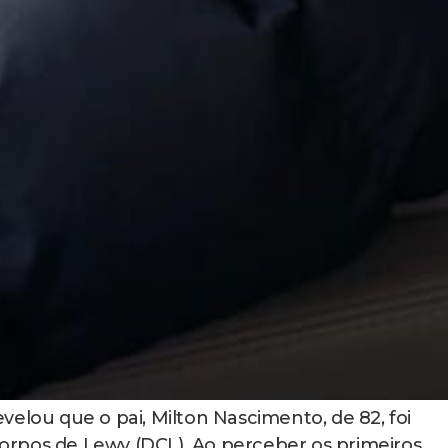
elou que o pai, Milton Nascimento, de 82, foi
rpos de Lewy (DCL). Ao perceber os primeiros