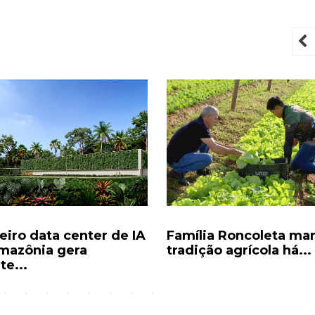
P
eiro data center de IA
Família Roncoleta m
mazônia gera
tradição agrícola há...
te...