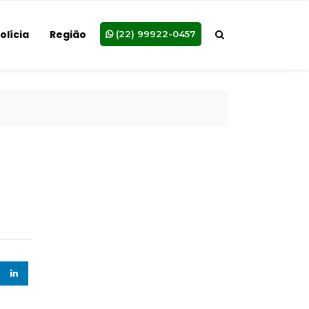
olícia
Região
(22) 99922-0457