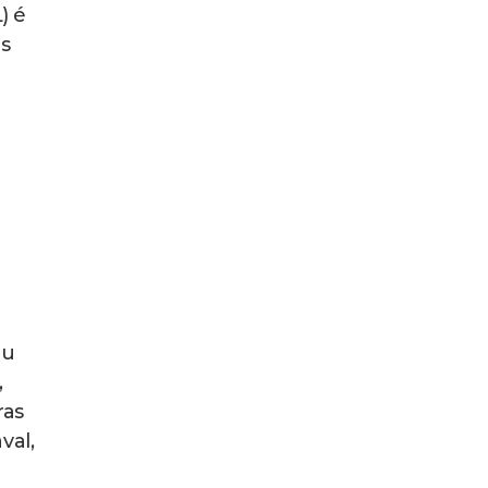
) é
as
eu
,
ras
val,