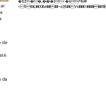
�SZ��,�׃��|<�s^N#
tar
<5B�,��X�w����~zɖ6��Vx���!:������f
da
a
o de
até
m da