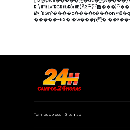
[!X햜pw8������GZ�w����}��
�:\�*�Lv"�C��b�ṍr�E(Ӓ3޶������Zvv�lĠ���oĠ['[����t�y�A`��`�I�cp�
�'�GrⳎ����c����t���on8�q9�g�Rп��p�܊�
�����-5X�I�w���p𤋮�`��E�
Termos de uso
Sitemap