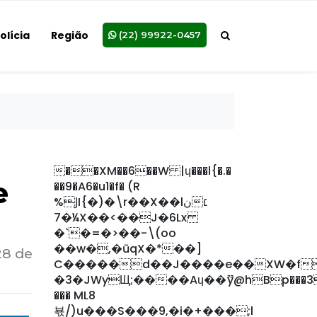
olícia
Região
(22) 99922-0457
��XM��6��W |ɥ���l{�.�
e
��9�A6�u1�f� (R
%ͿI{�)�\r��X��lن׆
7�¼X��<��J�6Lx
�`�=�>��-\(oo
��w�,�ũqX�*��]
28 de
C�����d��J����e��XW�f�
�3�JWyЩ;����Aɥ��ޫy@hBp���3
��� ML8
뵧/)u���S���9,�i�+���;l