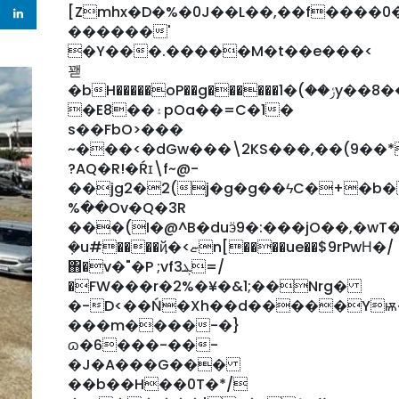
[Zmhx�D�%�0J��L��,��f����0�ۄ���o�;�=u�
������'
�Y���.�����M�t��e���<
꽫
�bH�����oP��g������ݬ��)�1y��8���H����B����xb��.W!s�_����PJ�8I[r��G3���yB�����C��@
�E8��۽pOa��=C�1�
s��FbO>���
~���<�dGw���\2KS���,��(9��
?AQ�R!�Ŕɪ\f~@-
��jg2�2(j�g�g��ϟC�+�b
%��Ov�Q�3R
���(I�@^B�duӭ9�:���jO��,�wT��h�O
ܼ�u#����ҋ�<ޏn[����ue��$9rPwΗ�/
΋�v�"�P ;vfܔ3=/
�FW���r�2%�¥�&1;��Nrg�
�-D<��Ń�Xh��d�����Y
���m����-�}
ɷ�6���-��-
�J�A���G���
��b��H��0T�*/