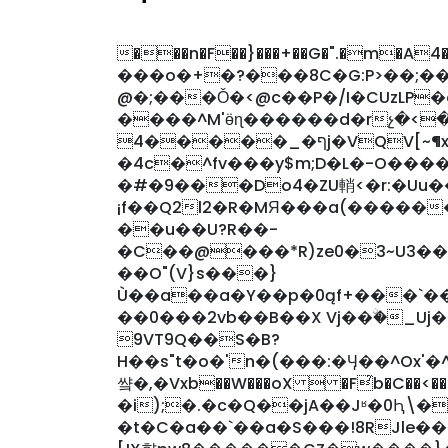
���n�F��}���+��G�".�m�A4�`
���o�+�?���8C�G:P>��;��
@�;���Ǒ�<@c��P�/I�CUzLP
����^M'ӫɳ������d�rչ�<
ף�_�����4j�VQV[~¶xDxOT#���Z���ˬ�i�6�6mިd�����o�/
�4c�^fv���y$m;D�L�-O���
�#�9���Do4�ZU輎<�r:�Uu�
¡f��Q2l2�R�MЯ���a(�����
��u��U?R��-
�C��@���*R)ze0�3~U3�
��O"(V}s���}
Ù��a��a�Y��p�0ąf+���`�
��0���2vb��B��X Vj��ۨ�_Uj��򋇕� �
9VT9Q��S�B?
H��s"t�o�'n�(���:�Ӌ��^Ox'�^�[��
썈�,�Vxb��W���oX  �F̉b�C��<���'�#����|�K
�i);�.�c�Q��jA��Jʶ�0Ԧ\�
�t�C�a��`��a�S���!8RJle�����Xm