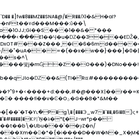
D�� �]fw�8��MZ��SNA�@/�R��Ԕl�&H�aI܏?
�nFt��۷d���M���:ǔ��\
�o�1OJJ;Gi��S �� �1��&� *���
����<���E1��Ӌ�u�Ǳ��3�̢��EǄ
�/�"�uA��=�(��x�w��}���]�0�
��s�^\
����뗯j�mĠ̡�Z ��O���)�DNo���!
�b��qJIo�Ǳ��&(TI�̈́Rɶ#��������
��?"9+�<����+d:���,#�@���X|��r��=
���!l��v�Ͼ�Oؾ�G��B�*&M��
`�T�Yւ�P�g\�{���Э_w7�`��,�6i�B)ς+�BiFK
키'Ņ�ג�*Ę�J-wr*p��
��t��b\�Ubu���'��уZ�n/
���ٕ*�{�і����D��W�N�_X�͈M��./.��7����hV�ߞ�