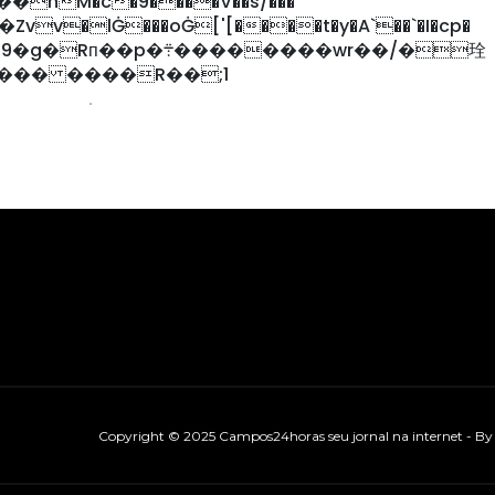
hM�c�9����V��s/���
�������wr��/�㻇
���� ����R��;1
Copyright © 2025 Campos24horas seu jornal na internet - B