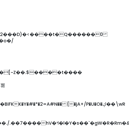
�,2���D)�<����t�Q������0
|
��[~Z��.$����t����
K뭺
K�Y�#�*�2=A#N�� {�jA+/P�U�O�ڮ��\wR
l�Y�s��`�gW�R�Rm�&