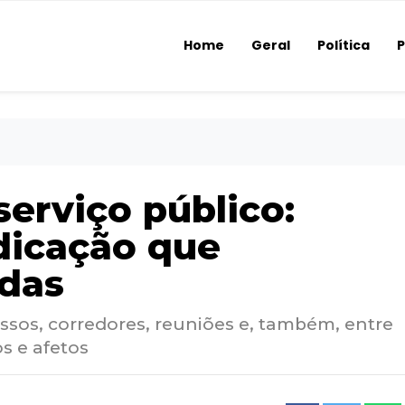
Home
Geral
Política
P
erviço público:
edicação que
idas
essos, corredores, reuniões e, também, entre
s e afetos