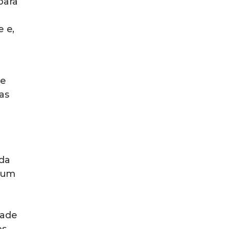
para
e e,
de
as
da
a um
dade