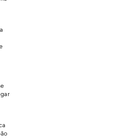
 a
e
se
ugar
ca
oão