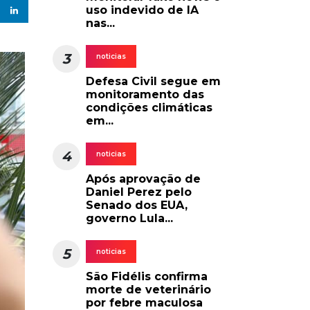
uso indevido de IA
nas...
3
noticias
Defesa Civil segue em
monitoramento das
condições climáticas
em...
4
noticias
Após aprovação de
Daniel Perez pelo
Senado dos EUA,
governo Lula...
5
noticias
São Fidélis confirma
morte de veterinário
por febre maculosa