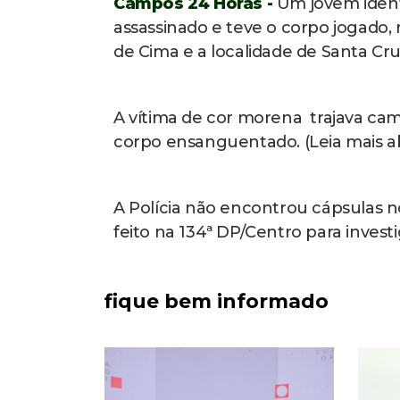
Campos 24 Horas -
Um jovem identi
assassinado e teve o corpo jogado, 
de Cima e a localidade de Santa Cru
A vítima de cor morena trajava ca
corpo ensanguentado. (Leia mais a
A Polícia não encontrou cápsulas no 
feito na 134ª DP/Centro para invest
fique bem informado