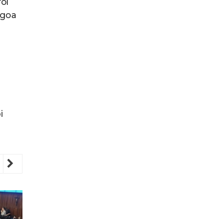
oi
agoa
i
revious
Next