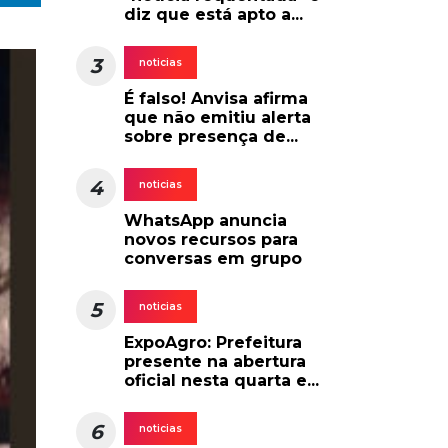
diz que está apto a...
3
noticias
É falso! Anvisa afirma
que não emitiu alerta
sobre presença de...
4
noticias
WhatsApp anuncia
novos recursos para
conversas em grupo
5
noticias
ExpoAgro: Prefeitura
presente na abertura
oficial nesta quarta e...
6
noticias