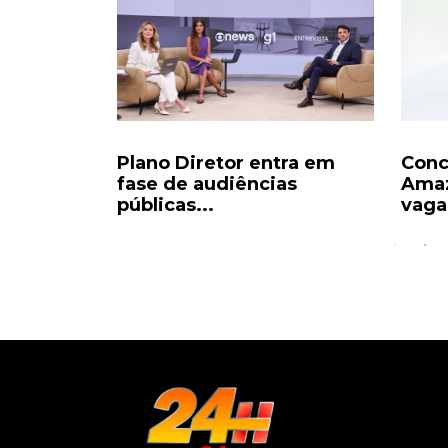
apoio de
Plano Diretor entra em
Conc
 Novo a...
fase de audiências
Amaz
públicas...
vagas