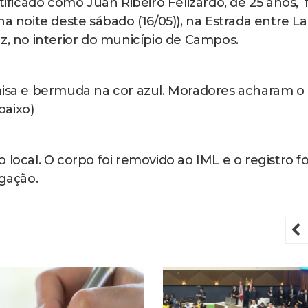
ficado como Juan Ribeiro Felizardo, de 25 anos, f
na noite deste sábado (16/05)), na Estrada entre L
z, no interior do município de Campos.
misa e bermuda na cor azul. Moradores acharam o
baixo)
local. O corpo foi removido ao IML e o registro fo
igação.
P