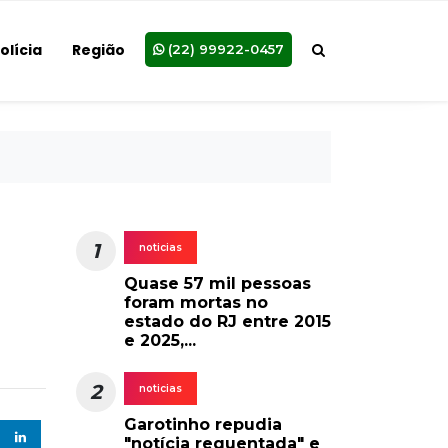
olícia
Região
(22) 99922-0457
1
noticias
Quase 57 mil pessoas
foram mortas no
estado do RJ entre 2015
e 2025,...
2
noticias
Garotinho repudia
"notícia requentada" e