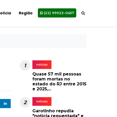
olícia
Região
(22) 99922-0457
1
noticias
Quase 57 mil pessoas
foram mortas no
estado do RJ entre 2015
e 2025,...
2
noticias
Garotinho repudia
"notícia requentada" e
diz que está apto a...