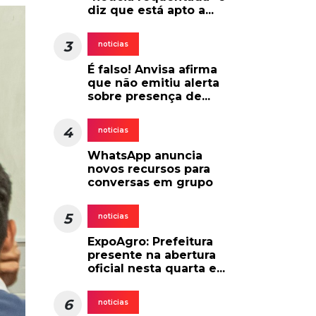
3
noticias
É falso! Anvisa afirma
que não emitiu alerta
sobre presença de...
4
noticias
WhatsApp anuncia
novos recursos para
conversas em grupo
5
noticias
ExpoAgro: Prefeitura
presente na abertura
oficial nesta quarta e...
6
noticias
Centro de Saúde do