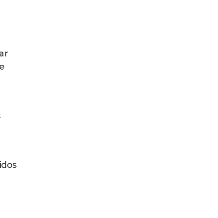
ar
se
s
idos