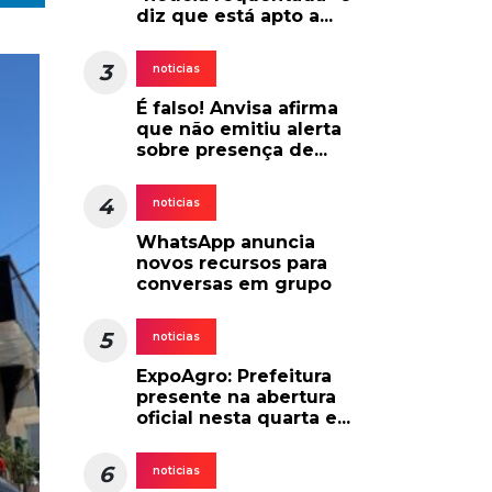
diz que está apto a...
3
noticias
É falso! Anvisa afirma
que não emitiu alerta
sobre presença de...
4
noticias
WhatsApp anuncia
novos recursos para
conversas em grupo
5
noticias
ExpoAgro: Prefeitura
presente na abertura
oficial nesta quarta e...
6
noticias