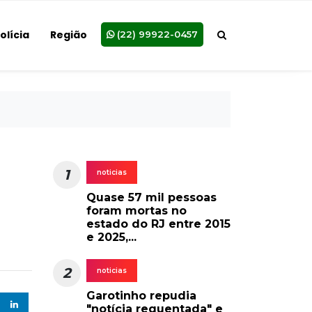
olícia
Região
(22) 99922-0457
1
noticias
Quase 57 mil pessoas
foram mortas no
estado do RJ entre 2015
e 2025,...
2
noticias
Garotinho repudia
"notícia requentada" e