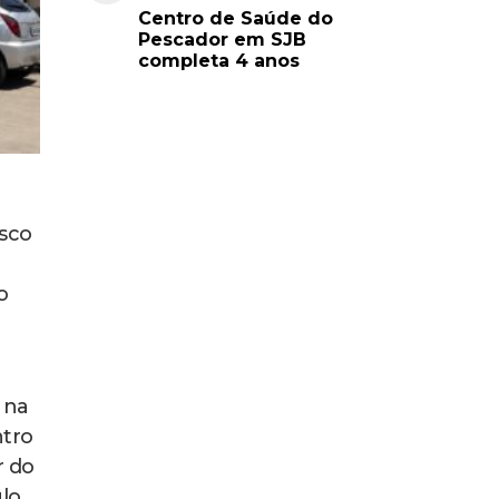
Centro de Saúde do
Pescador em SJB
completa 4 anos
isco
o
 na
ntro
r do
lo