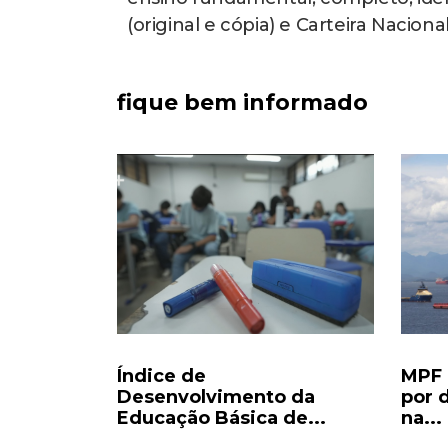
(original e cópia) e Carteira Naciona
fique bem informado
s,
Índice de
MPF 
o vão às
Desenvolvimento da
por 
Educação Básica de...
na...