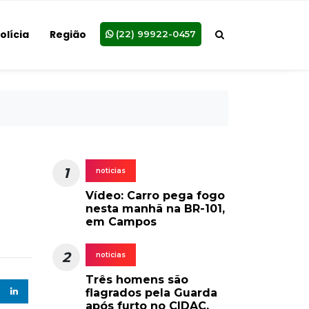
olícia
Região
(22) 99922-0457
1
noticias
Vídeo: Carro pega fogo
nesta manhã na BR-101,
em Campos
2
noticias
Três homens são
flagrados pela Guarda
após furto no CIDAC,