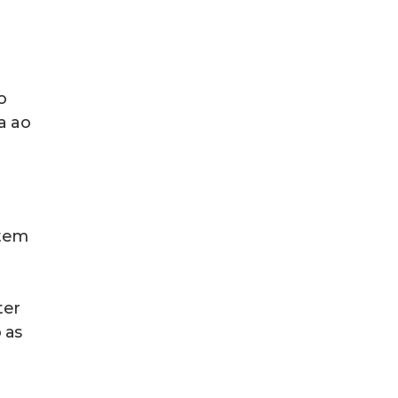
o
a ao
item
ter
 as