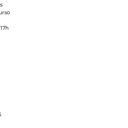
s
urso
 17h
S