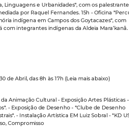
ia, Linguagens e Urbanidades", com os palestrante
ediada por Raquel Fernandes. 15h - Oficina "Perc
emória indígena em Campos dos Goytacazes", com
 com integrantes indígenas da Aldeia Maraʼkanā.
de Abril, das 8h às 17h (Leia mais abaixo)
 da Animação Cultural - Exposição Artes Plásticas -
mos". - Exposição de Desenho - "Clube de Desenho
ais". - Instalação Artística EM Luiz Sobral - "KD U
rso, Compromisso