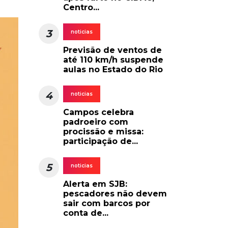
Centro...
3
noticias
Previsão de ventos de
até 110 km/h suspende
aulas no Estado do Rio
4
noticias
Campos celebra
padroeiro com
procissão e missa:
participação de...
5
noticias
Alerta em SJB:
pescadores não devem
sair com barcos por
conta de...