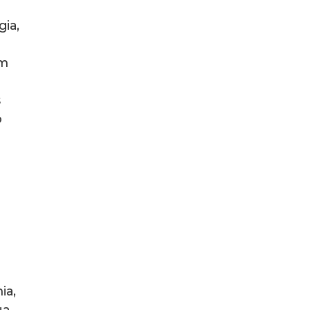
ia,
om
s
o
ia,