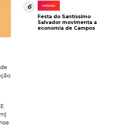
6
noticias
Festa do Santíssimo
Salvador movimenta a
economia de Campos
ede
ação
AE
em)
ense