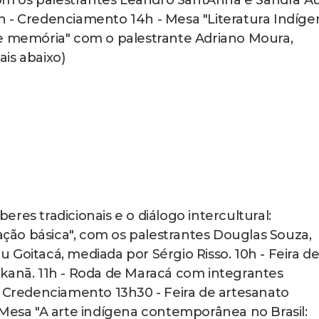
 com os palestrantes Leandro SantAnna e Sandra Au
h - Credenciamento 14h - Mesa "Literatura Indíge
 e memória" com o palestrante Adriano Moura,
is abaixo)
res tradicionais e o diálogo intercultural:
cação básica", com os palestrantes Douglas Souza,
Goitacá, mediada por Sérgio Risso. 10h - Feira d
akanā. 11h - Roda de Maracá com integrantes
- Credenciamento 13h30 - Feira de artesanato
 Mesa "A arte indígena contemporânea no Brasil: