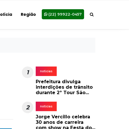
olícia
Região
(22) 99922-0457
1
noticias
Prefeitura divulga
interdições de trânsito
durante 2º Tour São...
2
noticias
Jorge Vercillo celebra
30 anos de carreira
com show na Festa do...