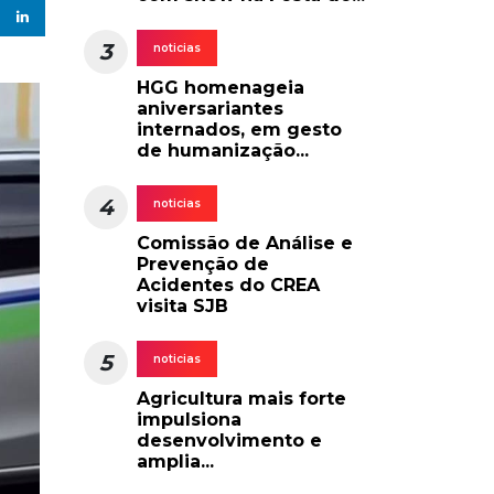
3
noticias
HGG homenageia
aniversariantes
internados, em gesto
de humanização...
4
noticias
Comissão de Análise e
Prevenção de
Acidentes do CREA
visita SJB
5
noticias
Agricultura mais forte
impulsiona
desenvolvimento e
amplia...