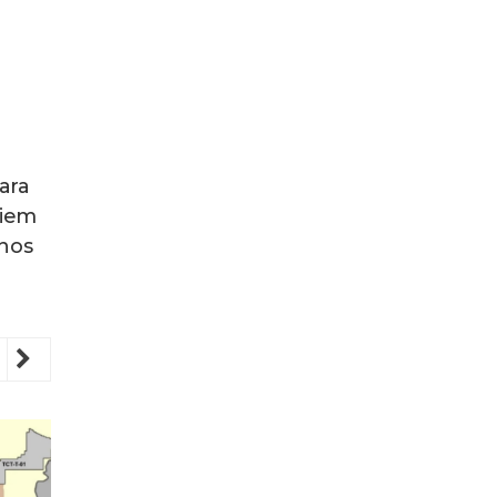
ara
ciem
rnos
revious
Next