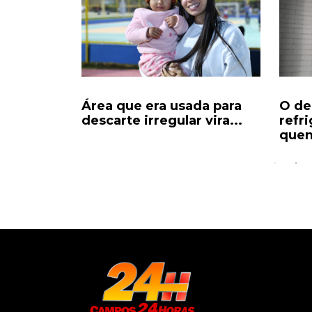
ores a
Área que era usada para
O de
nas
descarte irregular vira...
refr
quen