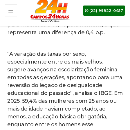
quando 22,4% dos jovens do país não
trabalhavam, nem estudavam ou se
qualificavam.
fique bem informado