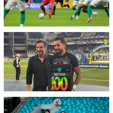
Termos de uso
Sitemap
Copyright © 2025 Campos24horas seu
afirma.cc
jornal na internet - By