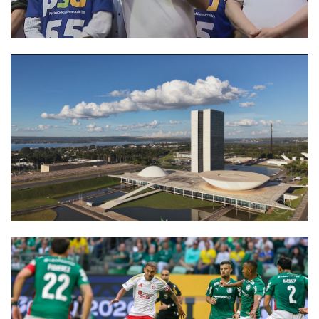
1
noticias
Cães do BAC encontram
drogas escondidas em
escombros durante
patrulhamento em
comunidade de Macaé
2
noticias
Rio das Ostras abre seleção
para intérpretes de Libras
com salário de R$ 2,2 mil