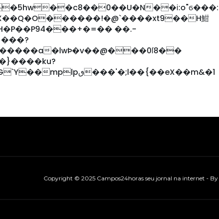
�5hw��c8��0��U�N�
�і:o"ϭ���
H�P��P94���+�=�� ��.-
 ���?
=�����a�lwÞ�v��@���0ſ8��
W>�}����ku?
+a�o1�z���ZT�4X�����_G`Y��mplpٯ���'�;l��{��eX��m&�1
Copyright © 2025 Campos24horas seu jornal na internet - B