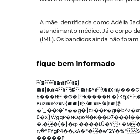
A mãe identificada como Adélia Jaci
atendimento médico. Já o corpo de 
(IML). Os bandidos ainda não foram 
fique bem informado
���n�F��}
���]�u�4�i�.��h�^�9��Xr�ݥ���G1r0�kn���:�e!5%��Y�l�2��w��?å���L/
5���H�G�|k����N �}KEp~ְ�
̬Buz���^Z�N{����[���:���|���铓
�'_��:�'^��g�]z>��P�gI�b^Z�xn
0�X}ŴgqP�NO@xҸ�K��D7�
�.��(�}�ȹ ����LǙ�Y +�M�߄AC=3���w�a��p���;i��CwP�~� �t��D��|啣�5
դ�*PYgP4��,xA�*��w"2Y�%* 
�����P