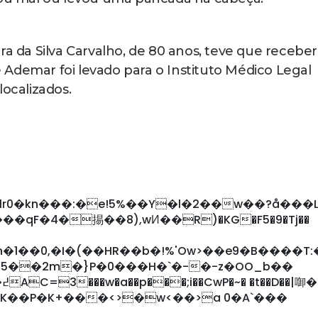
ra da Silva Carvalho, de 80 anos, teve que receber
Ademar foi levado para o Instituto Médico Legal
localizados.
��qF�4�掦��8),wИ��R)�KG�F5�9�Tj��
�1��0,�I�(��HR��b�!%'Ow>��e9�B����T:
��1��5��2m�}P�0���H�`�-�-z�OO_b��
?
SK��P�K+���<>�w<��>a 0�A`���