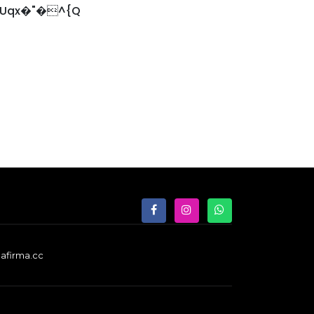
:Uqx�"�^{Q
afirma.cc
y