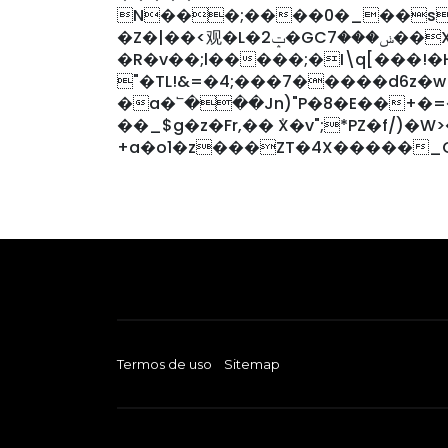
N���;����0�_��s
�Z�|��<观�L�2ݓ�GCݭ���7��X��Q�O������!�@`����xt9��H魽
�R�v��;l�����;�I\q[���!�
"�TL!&=�4;���7�����d6z�w
�a�՟���Jn)"P�8�E��+�
��_$g�z�Fr,�� ٝX�v";*PZ�f/)�
Termos de uso
Sitemap