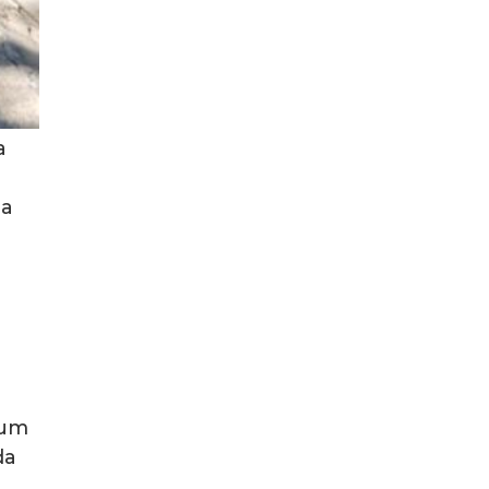
a
da
 um
da