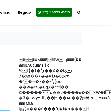
olícia
Região
(22) 99922-0457
��XM��6��W |ɥ���l{�.�
��9�A6�u1�f� (R
%ͿI{�)�\r��X��lن׆
7�¼X��<��J�6Lx
�`�=�>��-\(oo
��w�,�ũqX�*��]
C�����d��J����e��XW�f�
�3�JWyЩ;����Aɥ��ޫy@hBp���3
��� ML8
뵧/)u���S���9,�i�+���;l