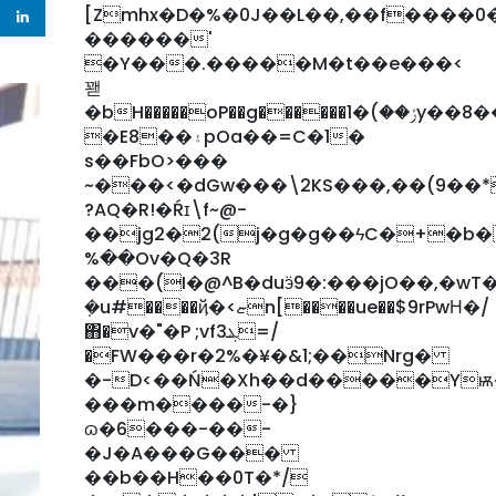
[Zmhx�D�%�0J��L��,��f����0�ۄ���o�;�=u�
������'
�Y���.�����M�t��e���<
꽫
�bH�����oP��g������ݬ��)�1y��8���H����B����xb��.W!s�_����PJ�8I[r��G3���yB�����C��@
�E8��۽pOa��=C�1�
s��FbO>���
~���<�dGw���\2KS���,��(9��
?AQ�R!�Ŕɪ\f~@-
��jg2�2(j�g�g��ϟC�+�b
%��Ov�Q�3R
���(I�@^B�duӭ9�:���jO��,�wT��h�O
ܼ�u#����ҋ�<ޏn[����ue��$9rPwΗ�/
΋�v�"�P ;vfܔ3=/
�FW���r�2%�¥�&1;��Nrg�
�-D<��Ń�Xh��d�����Y
���m����-�}
ɷ�6���-��-
�J�A���G���
��b��H��0T�*/