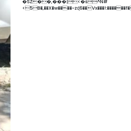
�SZ��,�׃��|<�s^N#
<5B�,��X�w����~zɖ6��Vx���!:������f