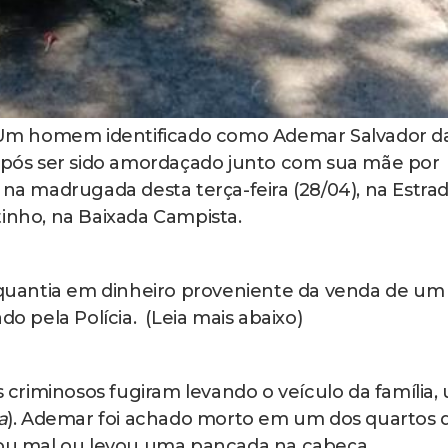
m homem identificado como Ademar Salvador d
 após ser sido amordaçado junto com sua mãe por
 na madrugada desta terça-feira (28/04), na Estra
tinho, na Baixada Campista.
uantia em dinheiro proveniente da venda de um
do pela Polícia. (Leia mais abaixo)
os criminosos fugiram levando o veículo da família,
a
). Ademar foi achado morto em um dos quartos 
ssou mal ou levou uma pancada na cabeça.