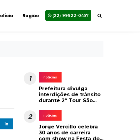
olícia
Região
(22) 99922-0457
1
noticias
Prefeitura divulga
interdições de trânsito
durante 2º Tour São...
2
noticias
Jorge Vercillo celebra
30 anos de carreira
com show na Festa do...