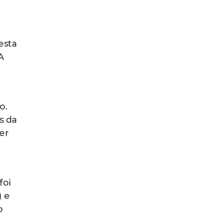
esta
A
o.
s da
er
foi
) e
o