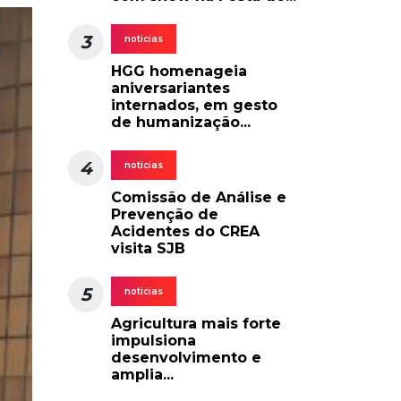
3
noticias
HGG homenageia
aniversariantes
internados, em gesto
de humanização...
4
noticias
Comissão de Análise e
Prevenção de
Acidentes do CREA
visita SJB
5
noticias
Agricultura mais forte
impulsiona
desenvolvimento e
amplia...