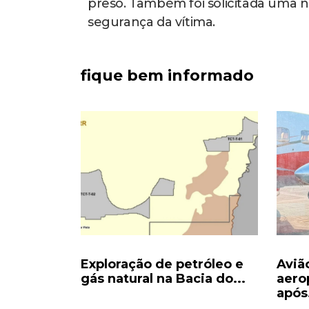
preso. Também foi solicitada uma n
segurança da vítima.
fique bem informado
 para
Exploração de petróleo e
Aviã
undo mais
gás natural na Bacia do...
aero
após.