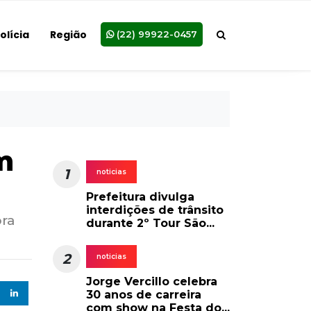
olícia
Região
(22) 99922-0457
m
1
noticias
Prefeitura divulga
interdições de trânsito
ora
durante 2º Tour São...
2
noticias
Jorge Vercillo celebra
30 anos de carreira
com show na Festa do...