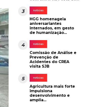
3
noticias
HGG homenageia
aniversariantes
internados, em gesto
de humanização...
4
noticias
Comissão de Análise e
Prevenção de
Acidentes do CREA
visita SJB
5
noticias
Agricultura mais forte
impulsiona
desenvolvimento e
amplia...