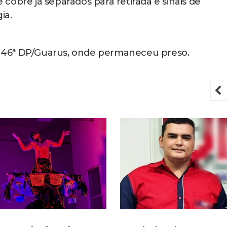
cobre já separados para retirada e sinais de
ia.
146ª DP/Guarus, onde permaneceu preso.
P