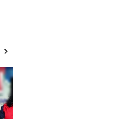
revious
Next