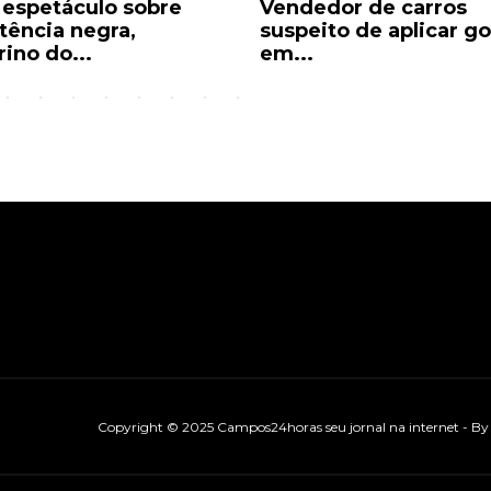
espetáculo sobre
Vendedor de carros
stência negra,
suspeito de aplicar g
rino do...
em...
Copyright © 2025 Campos24horas seu jornal na internet - B