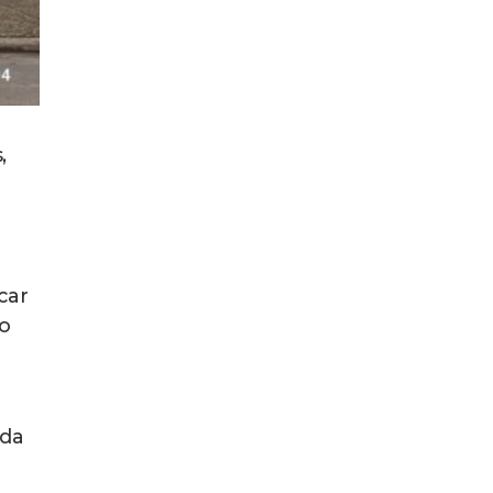
,
car
o
 da