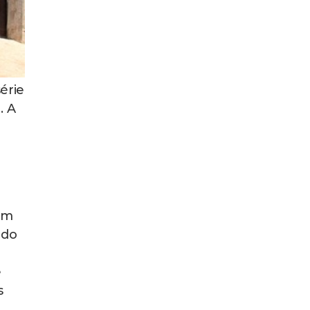
érie
. A
com
ido
e
s