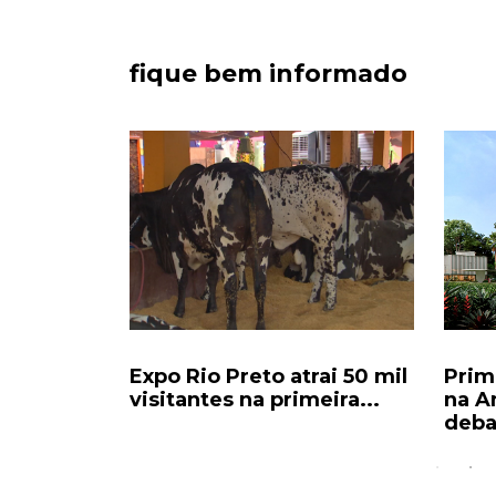
fique bem informado
ampo:
Expo Rio Preto atrai 50 mil
Prim
um bolo
visitantes na primeira...
na A
deba