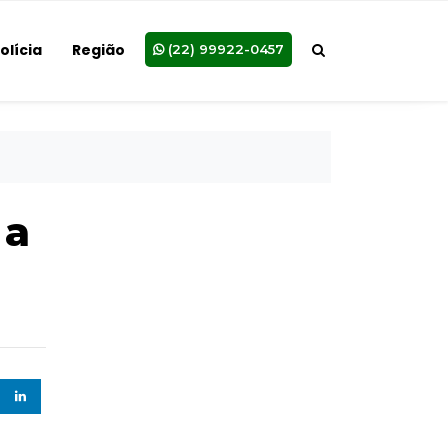
olícia
Região
(22) 99922-0457
 a