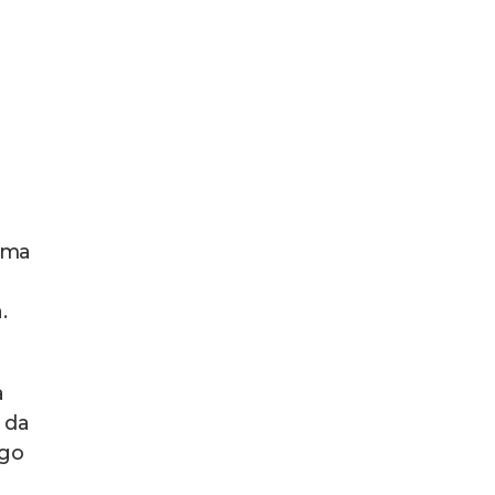
Uma
.
a
 da
igo