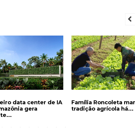
P
eiro data center de IA
Família Roncoleta m
mazônia gera
tradição agrícola há...
te...