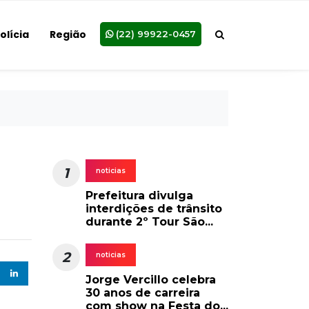
olícia
Região
(22) 99922-0457
1
noticias
Prefeitura divulga
interdições de trânsito
durante 2º Tour São...
2
noticias
Jorge Vercillo celebra
30 anos de carreira
com show na Festa do...