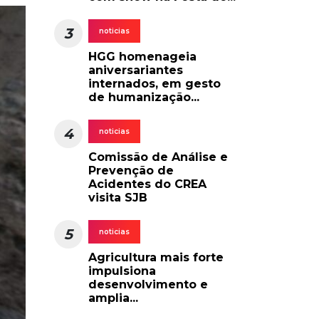
3
noticias
HGG homenageia
aniversariantes
internados, em gesto
de humanização...
4
noticias
Comissão de Análise e
Prevenção de
Acidentes do CREA
visita SJB
5
noticias
Agricultura mais forte
impulsiona
desenvolvimento e
amplia...