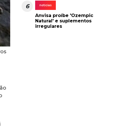
6
noticias
Anvisa proíbe 'Ozempic
Natural' e suplementos
irregulares
ros
ção
o
i