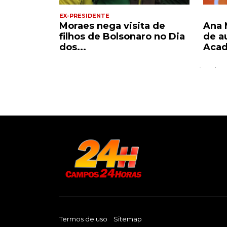
EX-PRESIDENTE
ence
Moraes nega visita de
Ana 
de...
filhos de Bolsonaro no Dia
de a
dos...
Acad
Termos de uso
Sitemap