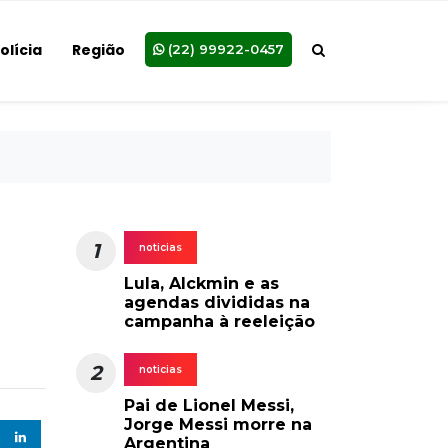
olícia
Região
(22) 99922-0457
1
noticias
Lula, Alckmin e as
agendas divididas na
campanha à reeleição
2
noticias
Pai de Lionel Messi,
Jorge Messi morre na
Argentina