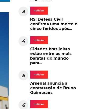
3
noticias
RS: Defesa Civil
confirma uma morte e
cinco feridos após...
4
noticias
Cidades brasileiras
estão entre as mais
baratas do mundo
para...
5
noticias
Arsenal anuncia a
contratação de Bruno
Guimarães
6
noticias