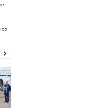
de
o do
revious
Next