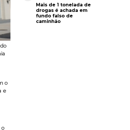
Mais de 1 tonelada de
drogas é achada em
fundo falso de
caminhão
ado
ia
m o
a e
 o