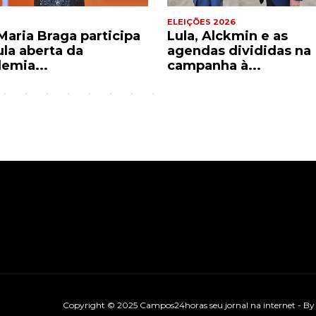
ELEIÇÕES 2026
Maria Braga participa
Lula, Alckmin e as
ula aberta da
agendas divididas na
emia...
campanha à...
Copyright © 2025 Campos24horas seu jornal na internet - B