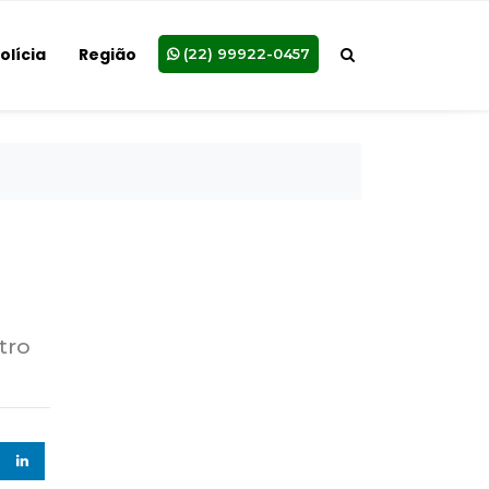
olícia
Região
(22) 99922-0457
tro