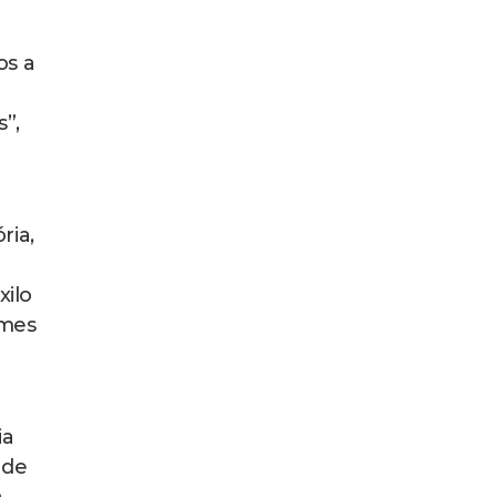
os a
”,
ria,
xilo
ames
ia
 de