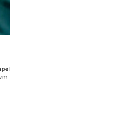
apel
mem