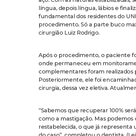
aço. Com as fraturas estabilizadas
língua, depois língua, lábios e fina
fundamental dos residentes do UNI
procedimento. Só a parte buco maxil
cirurgião Luiz Rodrigo.
Após o procedimento, o paciente foi
onde permaneceu em monitorament
complementares foram realizados 
Posteriormente, ele foi encaminhad
cirurgia, dessa vez eletiva. Atualme
“Sabemos que recuperar 100% será d
como a mastigação. Mas podemos di
restabelecida, o que já representa 
do caso”, completou o dentista. (Le