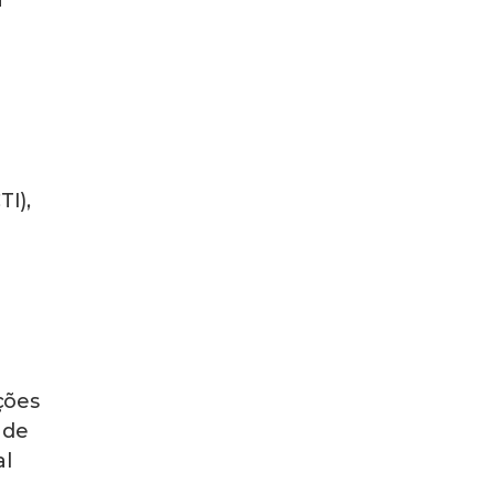
a
TI),
ções
ade
al