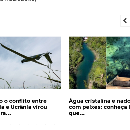
P
 o conflito entre
Água cristalina e nad
ia e Ucrânia virou
com peixes: conheça 
ra...
que...