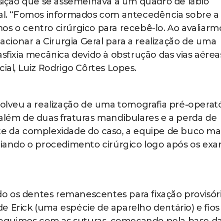
posição que se assemelhava a um quadro de lábio
sal. “Fomos informados com antecedência sobre a
os o centro cirúrgico para recebê-lo. Ao avaliarm
 acionar a Cirurgia Geral para a realização de uma
asfixia mecânica devido à obstrução das vias aéreas
ial, Luiz Rodrigo Côrtes Lopes.
veu a realização de uma tomografia pré-operató
 além de duas fraturas mandibulares e a perda de
te da complexidade do caso, a equipe de buco ma
iciando o procedimento cirúrgico logo após os ex
ando os dentes remanescentes para fixação provisór
e Erick (uma espécie de aparelho dentário) e fios