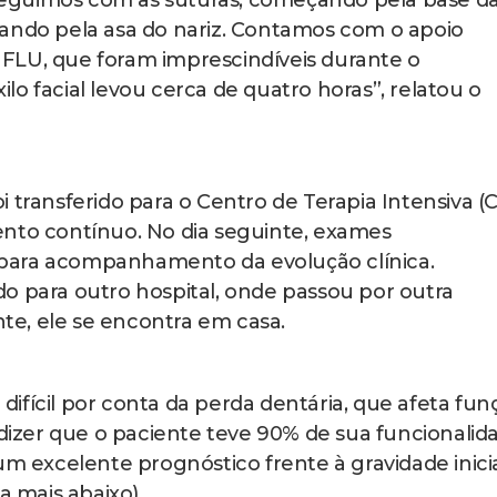
, seguimos com as suturas, começando pela base d
lizando pela asa do nariz. Contamos com o apoio
FLU, que foram imprescindíveis durante o
o facial levou cerca de quatro horas”, relatou o
 transferido para o Centro de Terapia Intensiva (C
o contínuo. No dia seguinte, exames
para acompanhamento da evolução clínica.
o para outro hospital, onde passou por outra
nte, ele se encontra em casa.
ifícil por conta da perda dentária, que afeta fun
zer que o paciente teve 90% de sua funcionalid
um excelente prognóstico frente à gravidade inici
ia mais abaixo)