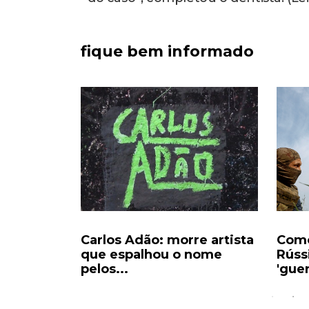
fique bem informado
 dos Pais:
Carlos Adão: morre artista
Como
ivros...
que espalhou o nome
Rúss
pelos...
'guer