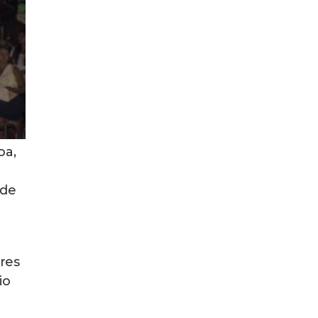
oa,
 de
res
io