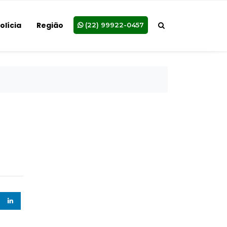
olícia
Região
(22) 99922-0457