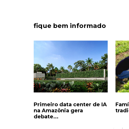
fique bem informado
rai 50 mil
Primeiro data center de IA
Famí
eira...
na Amazônia gera
tradi
debate...