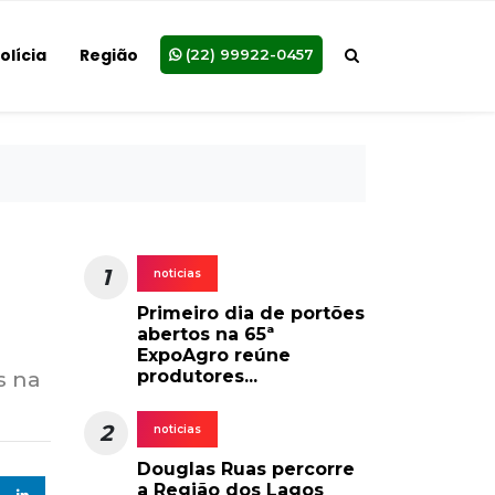
olícia
Região
(22) 99922-0457
1
noticias
Primeiro dia de portões
abertos na 65ª
ExpoAgro reúne
produtores...
s na
2
noticias
Douglas Ruas percorre
a Região dos Lagos