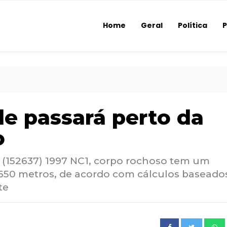
Home
Geral
Política
P
de passará perto da
o
(152637) 1997 NC1, corpo rochoso tem um
650 metros, de acordo com cálculos baseado
te