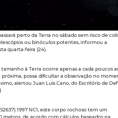
ssará perto da Terra no sábado sem risco de coli
elescópios ou binóculos potentes, informou a
a quarta-feira (24).
 tamanho à Terra ocorre apenas a cada poucos a
e próxima, possa dificultar a observação no mome
ximo, alertou Juan Luis Cano, do Escritório de De
)
52637) 1997 NC1, este corpo rochoso tem um
0 metros, de acordo com cálculos baseados na