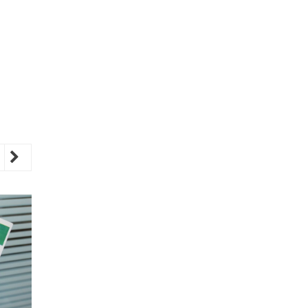
revious
Next