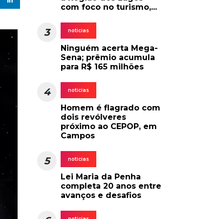
com foco no turismo,...
3
noticias
Ninguém acerta Mega-
Sena; prêmio acumula
para R$ 165 milhões
4
noticias
Homem é flagrado com
dois revólveres
próximo ao CEPOP, em
Campos
5
noticias
Lei Maria da Penha
completa 20 anos entre
avanços e desafios
noticias