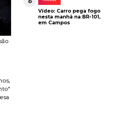
6
Vídeo: Carro pega fogo
nesta manhã na BR-101,
em Campos
são
nos,
nto"
fesa