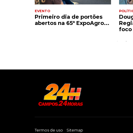
EVENTO
POLÍTI
ontinua
Primeiro dia de portões
Doug
do país
abertos na 65ª ExpoAgro...
Regi
foco 
Termos de uso
Sitemap