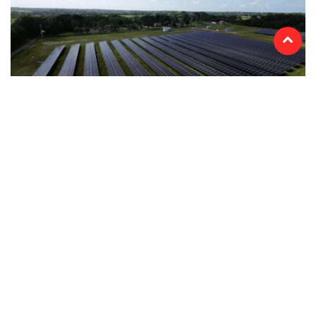
Termos de uso
Sitemap
Copyright © 2025 Campos24horas seu
afirma.cc
jornal na internet - By