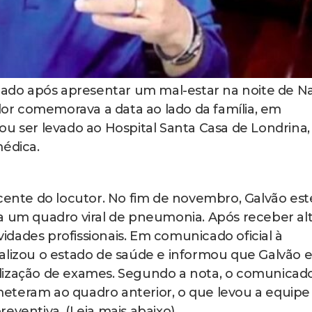
rnado após apresentar um mal-estar na noite de Na
ador comemorava a data ao lado da família, em
ou ser levado ao Hospital Santa Casa de Londrina,
édica.
ecente do locutor. No fim de novembro, Galvão es
a um quadro viral de pneumonia. Após receber alt
dades profissionais. Em comunicado oficial à
alizou o estado de saúde e informou que Galvão e
lização de exames. Segundo a nota, o comunicad
eteram ao quadro anterior, o que levou a equipe
eventiva. (Leia mais abaixo)