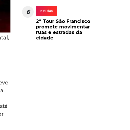
6
noticias
2º Tour São Francisco
promete movimentar
ruas e estradas da
tal,
cidade
teve
a,
stá
or