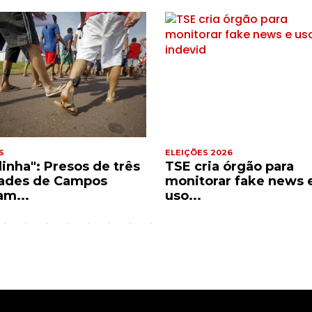
S
ELEIÇÕES 2026
dinha": Presos de três
TSE cria órgão para
ades de Campos
monitorar fake news 
am...
uso...