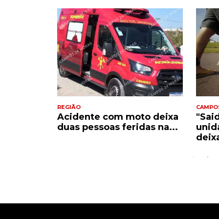
REGIÃO
CAMPO
Acidente com moto deixa
"Sai
e
duas pessoas feridas na...
unid
..
deix