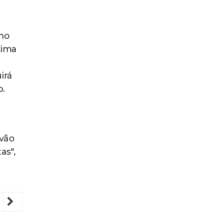
mo
tima
irá
o.
lvão
as",
revious
Next