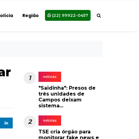
olícia
Região
(22) 99922-0457
ar
1
noticias
"Saidinha": Presos de
três unidades de
Campos deixam
sistema...
2
noticias
TSE cria órgão para
monitorar fake news e