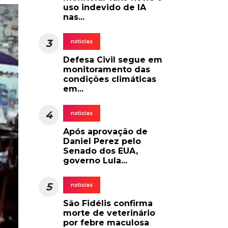
uso indevido de IA
nas...
3
noticias
Defesa Civil segue em
monitoramento das
condições climáticas
em...
4
noticias
Após aprovação de
Daniel Perez pelo
Senado dos EUA,
governo Lula...
5
noticias
São Fidélis confirma
morte de veterinário
por febre maculosa