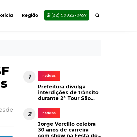
olícia
Região
(22) 99922-0457
SF
1
noticias
as
Prefeitura divulga
interdições de trânsito
durante 2º Tour São...
desde
2
noticias
Jorge Vercillo celebra
30 anos de carreira
com show na Festa do...