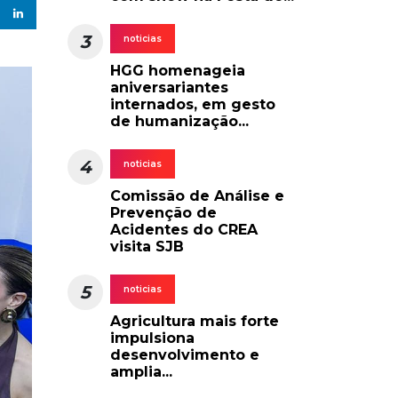
3
noticias
HGG homenageia
aniversariantes
internados, em gesto
de humanização...
4
noticias
Comissão de Análise e
Prevenção de
Acidentes do CREA
visita SJB
5
noticias
Agricultura mais forte
impulsiona
desenvolvimento e
amplia...