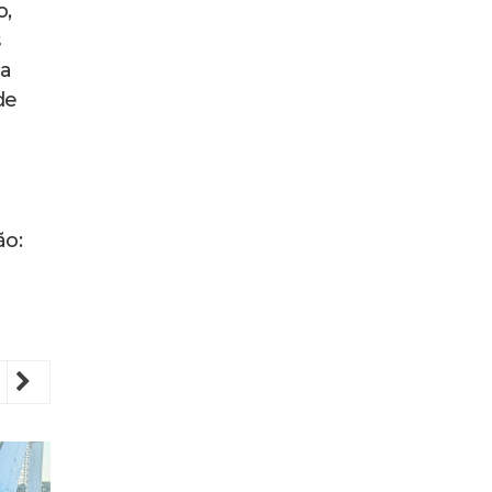
o,
s
da
de
ão:
revious
Next