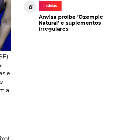
6
noticias
Anvisa proíbe 'Ozempic
Natural' e suplementos
irregulares
SF)
s
as e
de
om a
ixo)