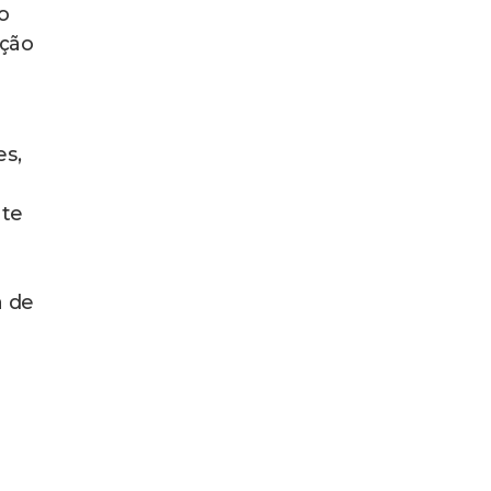
o
ação
es,
nte
a de