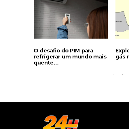
da para
O desafio do PIM para
Expl
 vira...
refrigerar um mundo mais
gás n
quente...