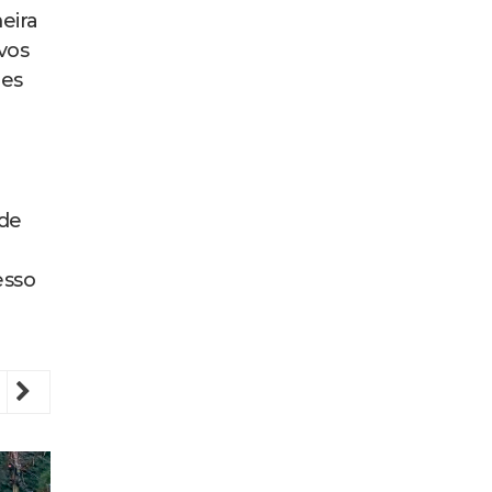
eira
vos
mes
ade
esso
revious
Next