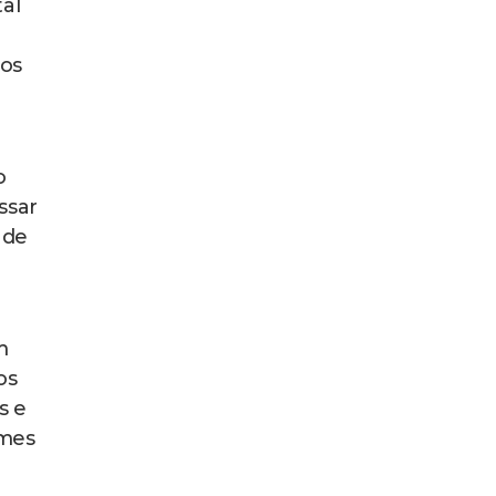
tal
dos
o
ssar
nde
m
os
s e
ames