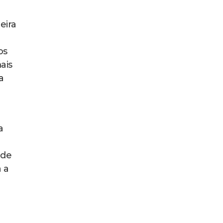
eira
os
ais
a
a
 de
 a