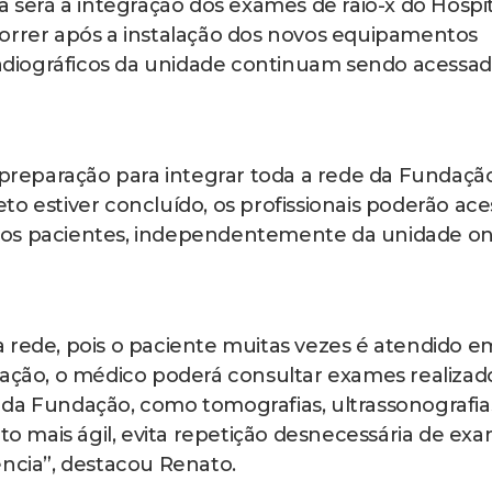
a será a integração dos exames de raio-x do Hospi
correr após a instalação dos novos equipamentos
 radiográficos da unidade continuam sendo acessa
a preparação para integrar toda a rede da Fundaçã
o estiver concluído, os profissionais poderão ace
dos pacientes, independentemente da unidade o
 rede, pois o paciente muitas vezes é atendido e
ração, o médico poderá consultar exames realizad
da Fundação, como tomografias, ultrassonografia
nto mais ágil, evita repetição desnecessária de ex
ência”, destacou Renato.