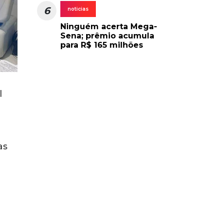
6
noticias
Ninguém acerta Mega-
Sena; prêmio acumula
para R$ 165 milhões
l
as