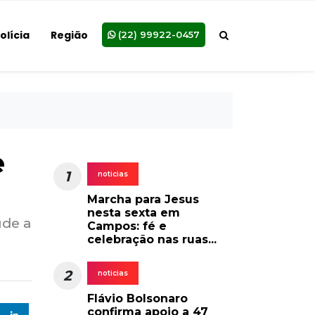
olícia
Região
(22) 99922-0457
e
1
noticias
Marcha para Jesus
nesta sexta em
úde a
Campos: fé e
celebração nas ruas...
2
noticias
Flávio Bolsonaro
confirma apoio a 47