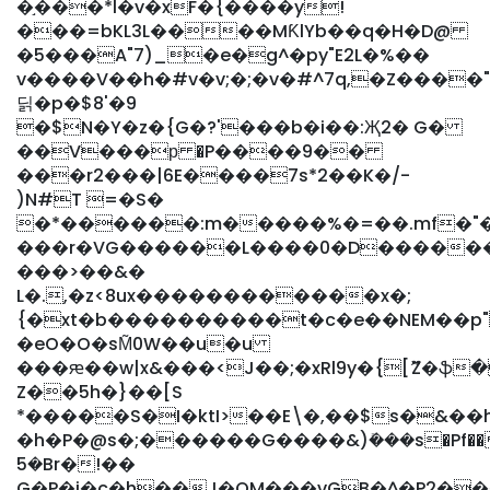
�֣���*l�v�xF�{����y!
���=bKL3L����MƘlYb�
�q�H�D@
�5���A"7)_�e�g^�py"E2L�%��
v����V��h�#v�v;�;�v�#^7q,�Z����"
딝�p�$8'�9
�$N�Y�z�{G�?'���b�i��:Җ2� G�
��V���р �P����9��
���r2���|6E����7s*2��K�/-
)N#T =�S�
�*������:m�����%�=��.mf�"
���r�VG������L����0�D����������6
���>��&�
L�.,�z<8ux������������x�;
{�xt�b����������t�c�e��NEM��p"2"N��
�eO�O�sM̃0W��u�u
���ԙ��w|x&���<J��;�xRl9y�{[ޫZ�ֆ
Z��5h�}��[S
*�����S�I�ktI>��E\�,��$s�&��h
�h�P�@s�;������G����&)ܺ���s�Pf��
5�Br�!��
G�P�i�c�h��J�OM���vGB�^�P2�