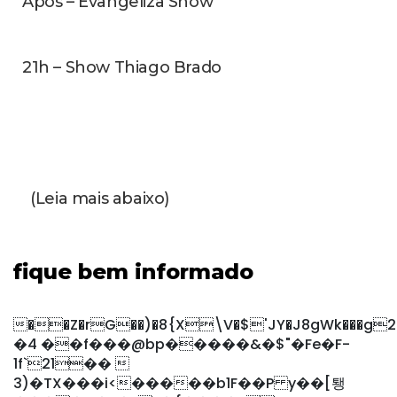
Após – Evangeliza Show
21h – Show Thiago Brado
(Leia mais abaixo)
fique bem informado
��Z�rG��)�8{X\V�$'JY�J8gWk���
�4 ��f���@bp�����&�$"�Fe�F-
1f`21�� 
3)�TX���i<�����b1F��P y��[퇭