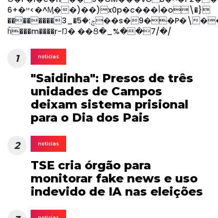
ײ�+6<�^Ӎ��)��)x0p�c���أ�o\�}
��������3_�ݮ:�5��s�9��P�\���Ɯvc�|Z�PP4�z��~���Z�;kj��j�\cg���Lޛ��S��@��k��
ȟ���m����֥r-Ŋ� ��Ց�_%��7/�/
1
noticias
"Saidinha": Presos de três
unidades de Campos
deixam sistema prisional
para o Dia dos Pais
2
noticias
TSE cria órgão para
monitorar fake news e uso
indevido de IA nas eleições
noticias