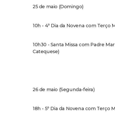
31 de maio (sábado) – DIA DA PADRO
19h - Santa Missa celebrada pelo pad
20h - Coroação
21h - Swing Muleke
22h - Quadrilha Maria Clarinda
23h - Rebeka Monteiro (Leia mais a