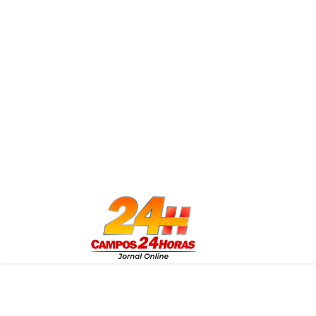
30 de maio (Sexta-feira)
18h - 9° Dia da Novena e logo após
19h30 - Celebração da palavra com o
César (Participação – Canto litúrgic
21h - Ministério Aliança Eterna
22h - Banda Levada Mix