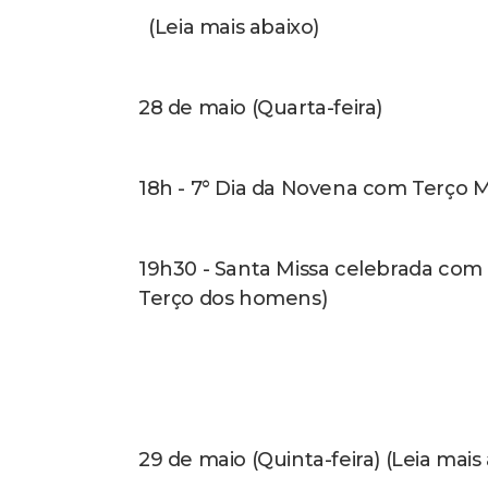
11h - Pau de Sebo
15h - Brincadeiras Infantis
19h – Procissão
20h - Quadrilha Mãe Querida (Leia m
21h - Thamyris Chagas