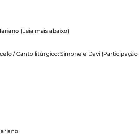
EIRA (Leia mais abaixo)
re Pinalli – Canto litúrgico: Samuel
baixo)