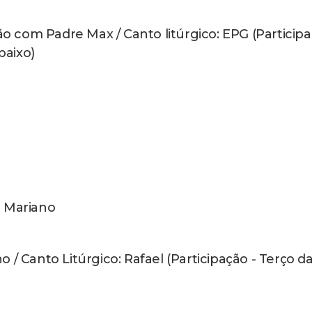
para cavaleiros e amazonas. Na chegada Forrozã
mpo de Futebol)
Leia mais abaixo)
re Pinalli / Canto litúrgico: Janine e Amaro