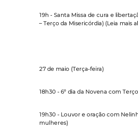
1º de junho (Domingo)
5h - Alvorada
9h - Cavalgada com café da manhã 
Nois & Bruto (Concentração no Ca
10h - Cabo de Guerra para Adultos (
10h - Santa Missa celebrada pelo pad