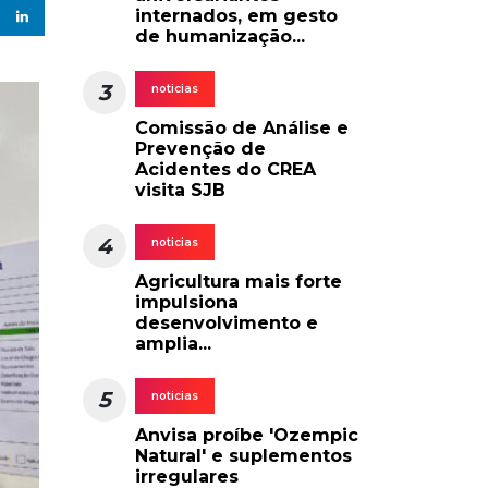
internados, em gesto
de humanização...
3
noticias
Comissão de Análise e
Prevenção de
Acidentes do CREA
visita SJB
4
noticias
Agricultura mais forte
impulsiona
desenvolvimento e
amplia...
5
noticias
Anvisa proíbe 'Ozempic
Natural' e suplementos
irregulares