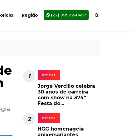
olícia
Região
(22) 99922-0457
de
1
noticias
m
Jorge Vercillo celebra
30 anos de carreira
com show na 374ª
Festa do...
ogia
2
noticias
HGG homenageia
aniversariantes