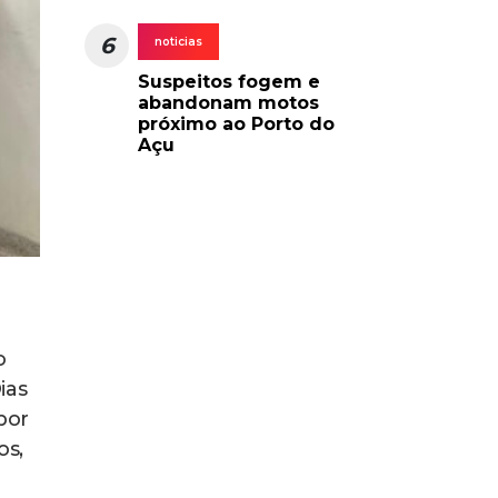
6
noticias
Suspeitos fogem e
abandonam motos
próximo ao Porto do
Açu
o
ias
por
os,