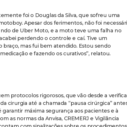
emente foi o Douglas da Silva, que sofreu uma
toboy. Apesar dos ferimentos, não foi necessár
lhando de Uber Moto, e a moto teve uma falha no
, acabei perdendo o controle e caí. Tive um
braço, mas fui bem atendido. Estou sendo
edicação e fazendo os curativos”, relatou.
uem protocolos rigorosos, que vão desde a verific
 da cirurgia até a chamada “pausa cirúrgica” ante
 é garantir máxima segurança aos pacientes e à
om as normas da Anvisa, CREMERJ e Vigilância
as contam com sinalizações sobre os procedimentos