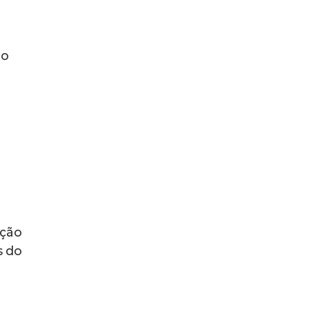
io
ação
s do