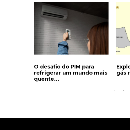
da para
O desafio do PIM para
Expl
 vira...
refrigerar um mundo mais
gás n
quente...