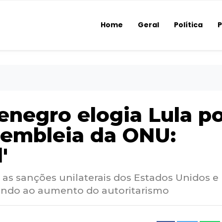
Home
Geral
Política
P
negro elogia Lula p
sembleia da ONU:
'
u as sanções unilaterais dos Estados Unidos e
indo ao aumento do autoritarismo