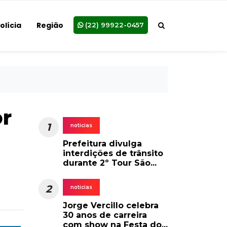
olícia
Região
(22) 99922-0457
or
1
noticias
Prefeitura divulga
interdições de trânsito
durante 2º Tour São...
2
noticias
Jorge Vercillo celebra
30 anos de carreira
com show na Festa do...