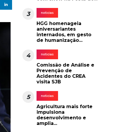
3
noticias
HGG homenageia
aniversariantes
internados, em gesto
de humanização...
4
noticias
Comissão de Análise e
Prevenção de
Acidentes do CREA
visita SJB
5
noticias
Agricultura mais forte
impulsiona
desenvolvimento e
amplia...