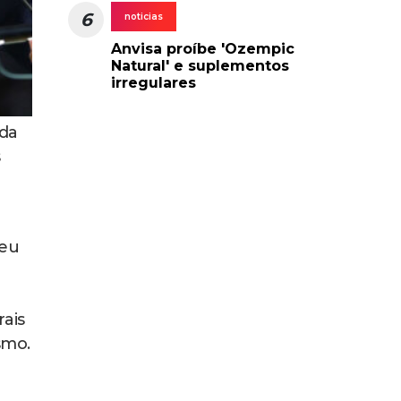
6
noticias
Anvisa proíbe 'Ozempic
Natural' e suplementos
irregulares
 da
s
seu
rais
smo.