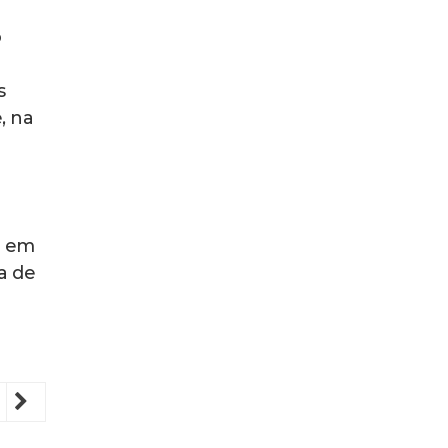
o
s
, na
a em
a de
revious
Next