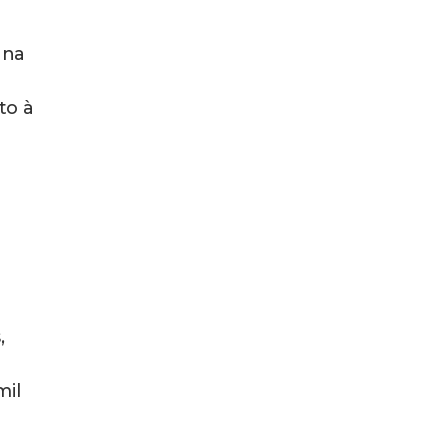
 na
to à
,
mil