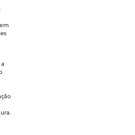
s
o em
ões
 a
o
ação
ura.