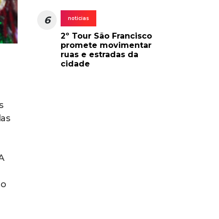
6
noticias
2º Tour São Francisco
promete movimentar
ruas e estradas da
cidade
o
s
das
A
co