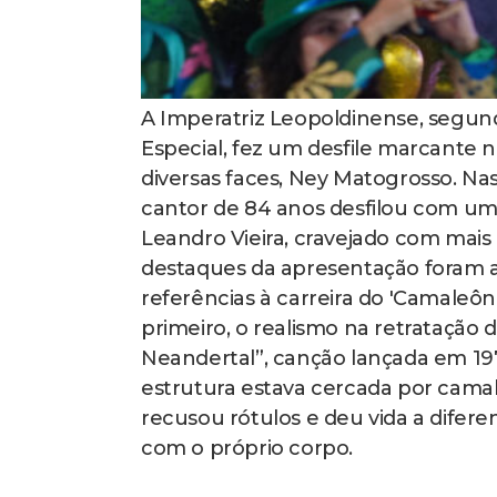
A Imperatriz Leopoldinense, segund
Especial, fez um desfile marcante 
diversas faces, Ney Matogrosso. Na
cantor de 84 anos desfilou com um 
Leandro Vieira, cravejado com mais d
destaques da apresentação foram as
referências à carreira do 'Camaleôn
primeiro, o realismo na retrataçã
Neandertal”, canção lançada em 1
estrutura estava cercada por cama
recusou rótulos e deu vida a difere
com o próprio corpo.