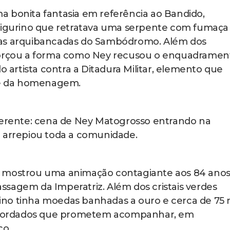
a bonita fantasia em referência ao Bandido,
 figurino que retratava uma serpente com fumaça
 as arquibancadas do Sambódromo. Além dos
eforçou a forma como Ney recusou o enquadramen
o artista contra a Ditadura Militar, elemento que
r e da homenagem.
iferente: cena de Ney Matogrosso entrando na
a arrepiou toda a comunidade.
r mostrou uma animação contagiante aos 84 anos
sagem da Imperatriz. Além dos cristais verdes
urino tinha moedas banhadas a ouro e cerca de 75 
 e bordados que prometem acompanhar, em
co.