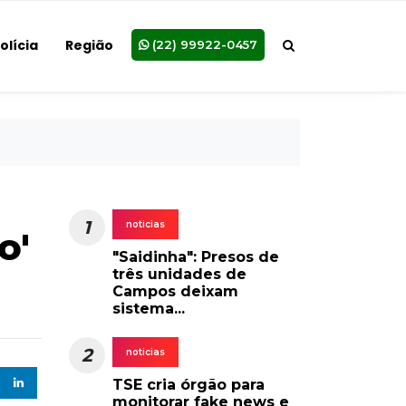
olícia
Região
(22) 99922-0457
1
noticias
o'
"Saidinha": Presos de
três unidades de
Campos deixam
sistema...
2
noticias
TSE cria órgão para
monitorar fake news e