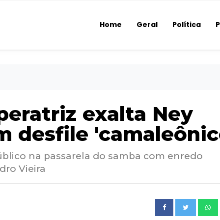
Home
Geral
Política
P
eratriz exalta Ney
 desfile 'camaleônic
úblico na passarela do samba com enredo
ro Vieira