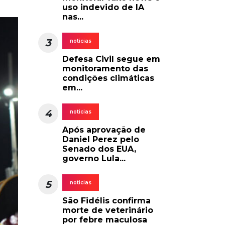
uso indevido de IA
nas...
3
noticias
Defesa Civil segue em
monitoramento das
condições climáticas
em...
4
noticias
Após aprovação de
Daniel Perez pelo
Senado dos EUA,
governo Lula...
5
noticias
São Fidélis confirma
morte de veterinário
por febre maculosa