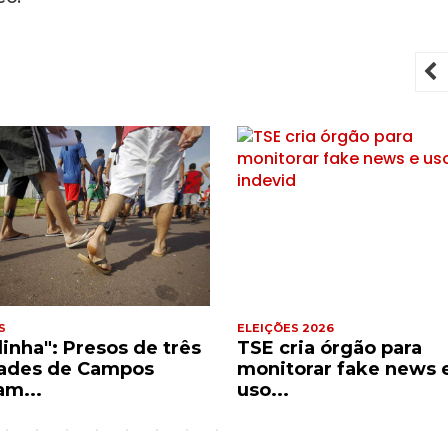
P
S
ELEIÇÕES 2026
dinha": Presos de três
TSE cria órgão para
ades de Campos
monitorar fake news 
am...
uso...