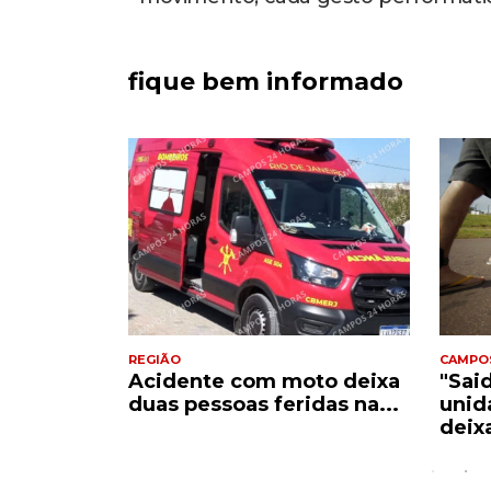
fique bem informado
REGIÃO
CAMPO
Acidente com moto deixa
"Sai
e
duas pessoas feridas na...
unid
..
deix