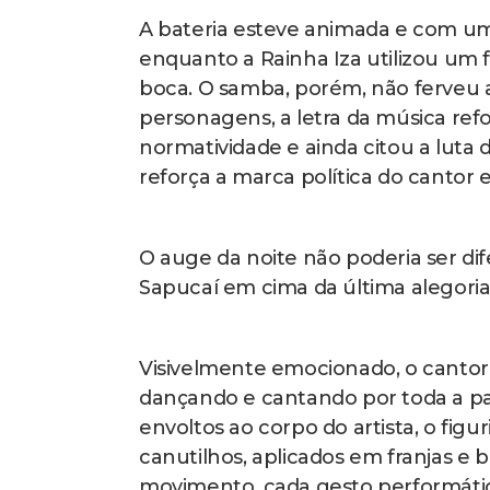
A bateria esteve animada e com um
enquanto a Rainha Iza utilizou um
boca. O samba, porém, não ferveu
personagens, a letra da música r
normatividade e ainda citou a luta d
reforça a marca política do canto
O auge da noite não poderia ser d
Sapucaí em cima da última alegori
Visivelmente emocionado, o canto
dançando e cantando por toda a pas
envoltos ao corpo do artista, o fig
canutilhos, aplicados em franjas
movimento, cada gesto performáti