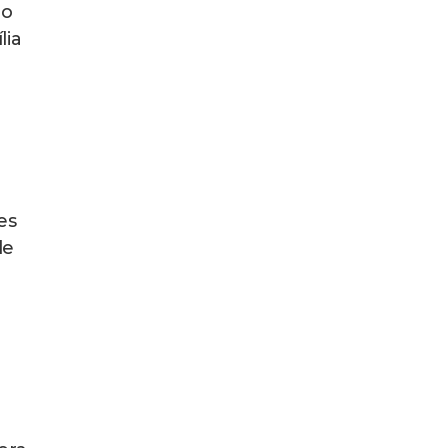
ão
lia
es
de