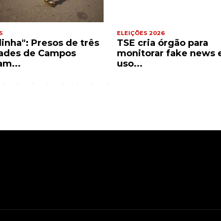
S
ELEIÇÕES 2026
dinha": Presos de três
TSE cria órgão para
ades de Campos
monitorar fake news 
am...
uso...