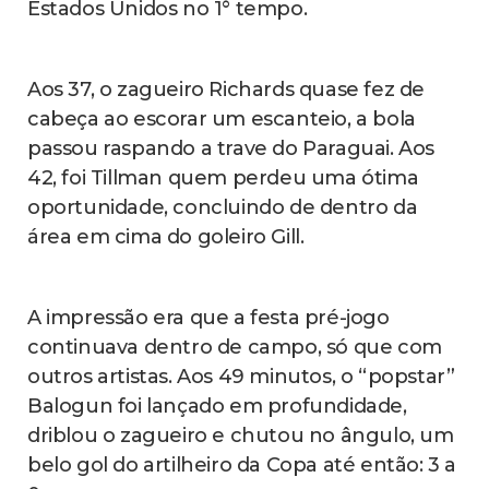
Bobadilla (Maurício); Sanabria (Arce) e
Enciso. T: Gustavo Alfaro.
Gols: No 1° tempo: Bobadilla (contra) (6),
Balogun (30) e Balogun (49). No 2° tempo:
Maurício (27) e Reyna (52).
fique bem informado