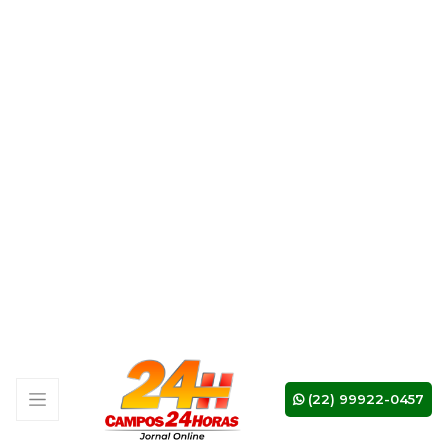
Aos paraguaios, que não mostraram nada
de especial, o jeito é esperar a recuperação
no dia 19 de junho, contra a Turquia, em São
Francisco, pela segunda rodada do Grupo
D.
Ficha Técnica Sexta-feira, 12 de junho de
2026
ESTADOS UNIDOS 4 x 1 PARAGUAI
Local: Los Angeles (Estados Unidos)