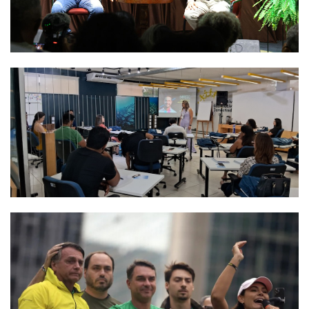
mundo para consumo de
álcool e cigarro
5
noticias
Arsenal anuncia a
contratação de Bruno
Guimarães
6
noticias
Mais de 1 tonelada de
drogas é achada em fundo
falso de caminhão