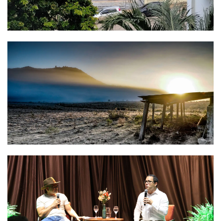
divididas na campanha à
reeleição
2
noticias
Pai de Lionel Messi, Jorge
Messi morre na Argentina
3
noticias
RS: Defesa Civil confirma
uma morte e cinco feridos
após ciclone-bomba
4
noticias
Cidades brasileiras estão
entre as mais baratas do