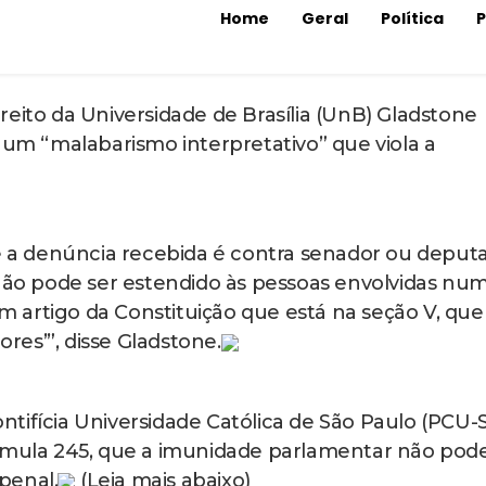
a Brasileira de Inteligência (Abin) no governo
egalmente autoridades e de apoiar a tentativa de
rmação para atacar a legitimidade das eleições e
u que o crime de organização criminosa é um crim
pós a diplomação, permitindo à Câmara suspender
do à Câmara, informou que a Casa só poderia
crime de dano qualificado e grave ameaça contra 
s ataques de 8 de janeiro. Ou seja, que Ramagem
r tentativa de golpe de Estado e de organização