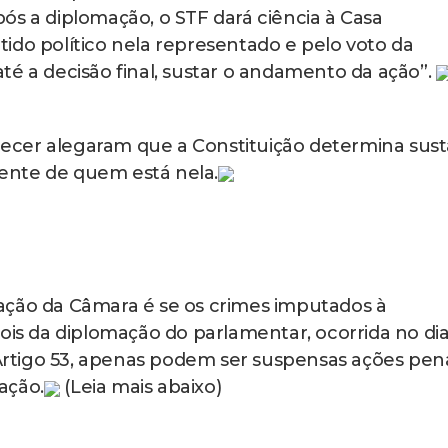
ipo penal, como a grave ameaça, independenteme
iplomação”, disse.
do
 poderia suspender o crime de tentativa de Golp
Gaspar sustentou que esse crime só poderia ocor
to, o que ocorreu após a diplomação dos deputado
ra eventual governo legitimamente constituído
etiva constituição do novo governo”, defendeu no
SP Georges Abboud, o governo “legitimamente”