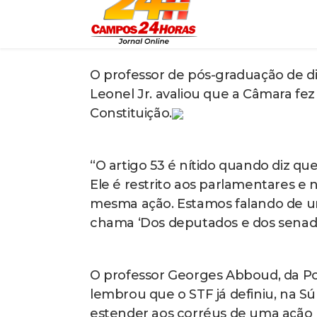
Ramagem foi diretor-geral da Agênci
Bolsonaro, acusado de monitorar il
golpe de Estado produzindo desinfo
urnas.
O relator Alfredo Gaspar sustento
continuado e, por isso, continua a
essa acusação.
Já para o Supremo, em ofício envia
suspender as ações em relação ao 
patrimônio da União relacionado ao
teria que continuar respondendo po
criminosa.