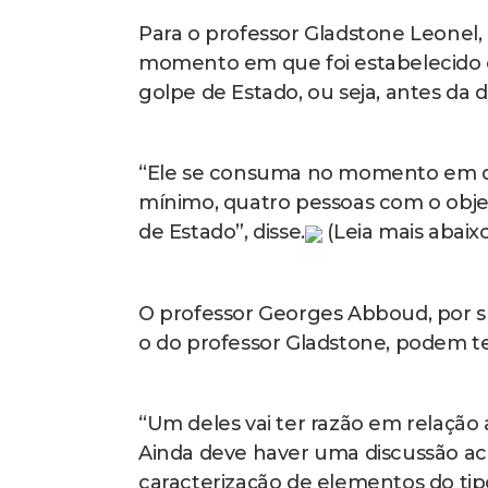
se de uma situação complexa porqu
forma contextual, a partir de um 
culminante [8 de janeiro]”, concluiu
Denúncia
A denúncia de tentativa de golpe d
(PGR) diz que o objetivo da trama e
estava incluída a previsão de assassi
presidente Geraldo Alckmin e do mi
Conforme a denúncia, a trama golp
apoio das Forças Armadas para a de
promover uma ruptura democrática 
mais abaixo)