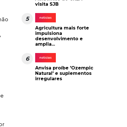
a o
o
olpe
anto
tar.