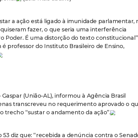
, o crime de organização criminosa se consuma no
 acordo de colaboração entre os integrantes par
diplomação.
e se estabelece o acordo de vontades entre, n
ivo de obter vantagens indevidas, no caso, um g
o)
a vez, diz que tanto o argumento do relator, qu
er razão “em abstrato”.
 ao caso concreto, que o Supremo terá que enfren
cerca do encadeamento dos eventos e da