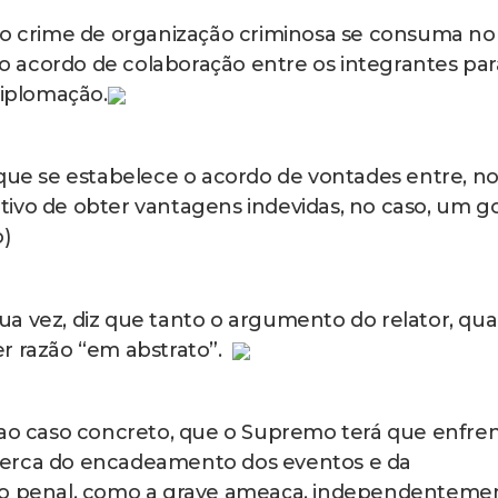
e muitos crimes na atualidade precisam ser visto
encadeamento de eventos e não só de seu ponto
.
e Estado feita pela Procuradoria-Geral da Repúbli
ra anular as eleições presidenciais de 2022 e que
natos do presidente Luiz Inácio Lula da Silva, do v
nistro do STF Alexandre de Moraes.
ista liderada pelo ex-presidente Bolsonaro busco
cretação de Estado de Sítio, que funcionaria para
no Brasil. Os investigados negam as acusações. (