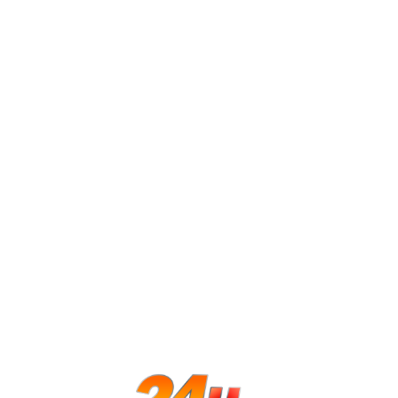
Isso porque o parágrafo 3º do Artig
ou Deputado, por crime ocorrido ap
respectiva, que, por iniciativa de p
maioria de seus membros, poderá, a
Os deputados que aprovaram o pare
toda a ação penal, independentem
Diplomação
Outra divergência apontada na vot
Ramagem ocorreram antes ou depois
de dezembro de 2022. Segundo o A
de crimes cometidos após a diplom