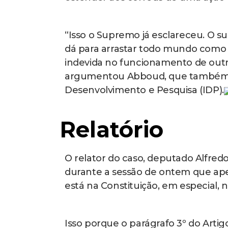
Para o professor Gladstone Leonel
momento em que foi estabelecido o
golpe de Estado, ou seja, antes da 
“Ele se consuma no momento em qu
mínimo, quatro pessoas com o objet
de Estado”, disse.
(Leia mais abaix
O professor Georges Abboud, por su
o do professor Gladstone, podem t
“Um deles vai ter razão em relação
Ainda deve haver uma discussão a