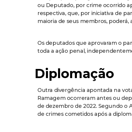
caracterização de elementos do t
dos acontecimentos posteriores à d
Golpe de Esta
Ainda segundo o STF, a Câmara não
imputado à Ramagem. Já o relator 
após a posse do novo governo elei
“A suposta tentativa de golpe cont
somente poderia ocorrer após a ef
relatório.
Na avaliação do professor da PUC-