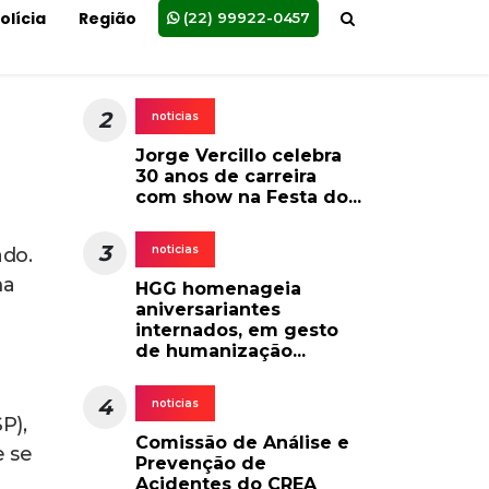
 das
e
o