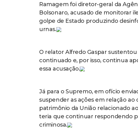
constituído pode ser aquele eleito
(Leia mais abaixo)
“Legitimamente constituído pode ser
proteger? Eleições livres e democrá
dia 31 de dezembro, posso pôr o Exé
Estado”, completou.
Sobre a argumento do deputado R
para caracterizar a tentativa de go
linha argumentativa é frágil.
“Fica-se com a nítida impressão, ao
emprego de tipos de violência, aind