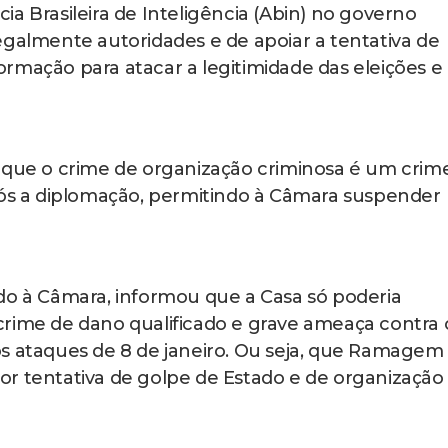
 pelas urnas, portanto, em 30 de outubro de 2022.
 o resultado das eleições. O que a lei quer
ticas. Se não, posso ter uma interpretação que, at
rcito na rua, matar a oposição, e isso não é golpe
amagem de que não houve violência e grave am
lpe de Estado, o professor Abboud avalia que essa
 olharmos as imagens de 8 de janeiro, que houve, 
a que não aquela dos golpes de estado típicos. Tr