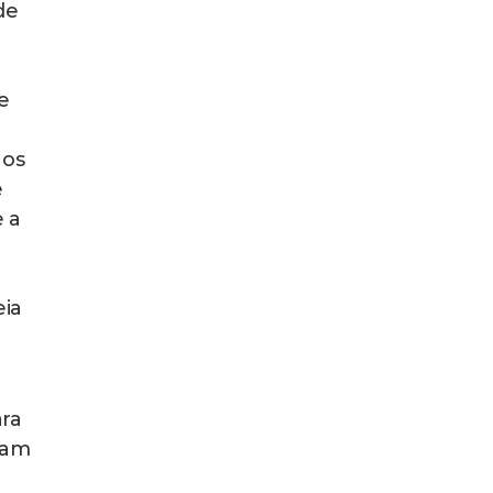
de
o
e
 os
e
e a
eia
ara
jam