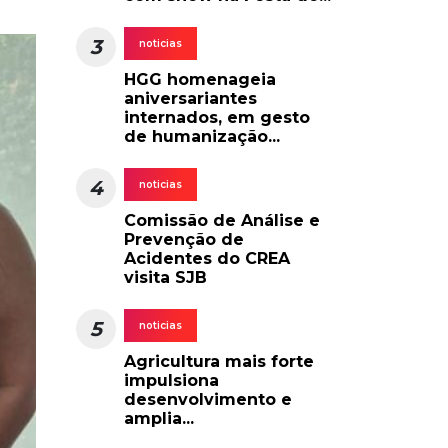
3
noticias
HGG homenageia
aniversariantes
internados, em gesto
de humanização...
4
noticias
Comissão de Análise e
Prevenção de
Acidentes do CREA
visita SJB
5
noticias
Agricultura mais forte
impulsiona
desenvolvimento e
amplia...