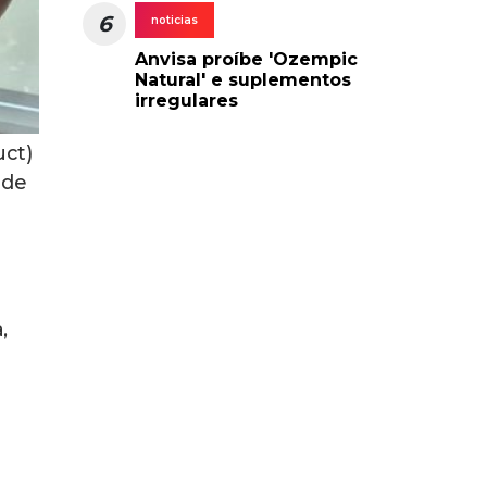
6
noticias
Anvisa proíbe 'Ozempic
Natural' e suplementos
irregulares
uct)
 de
,