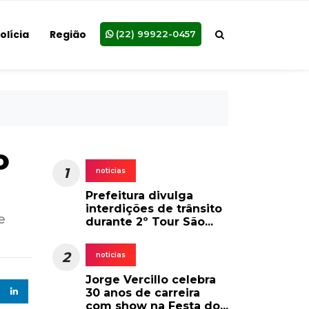
olícia
Região
(22) 99922-0457
o
1
noticias
Prefeitura divulga
interdições de trânsito
e
durante 2º Tour São...
2
noticias
Jorge Vercillo celebra
30 anos de carreira
com show na Festa do...