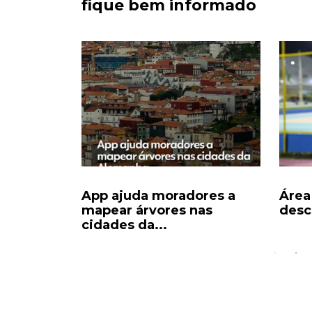
fique bem informado
stra
App ajuda moradores a
Área
 mudou o
mapear árvores nas
desca
cidades da...