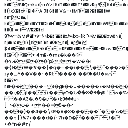
���"!S�Qm�u�}mY>Ʃ̜��T��i����T*���>�gB[�4�d�
�!}xX��c�I4A 0�G��1 V&->�M`l��?������W
��*jC��,|
��������l�YT�D��H"��0��:���Y�I�W�����b�
��(�'=:�W�2��d
9' %M#�i b��'����x.bɔ~1R "M��B�bw�N�}
�j��!c��\[���`�� �0B��[|�l� 
$4���i���k�5��� =�F�������S=��~��zw`��C�̺
�E�]��+ 4m�ކ�mz�k��?
�Y.�9��`p  �W��!
�{1�rW�#��]�q�=��r��\�ŗ"���>
zy�_^��V��~�RI:���� ��9k�U�ѭ-
���?
��F�����=B�gE��U�����E�M���
��ʐ�j1��\��yO�Ն��8�8�@:"|w�
��A3�.�׆�9�>kۮ���9~
[T>�O�'+ Y��=5��<
��I�)��4��\kR�9�3�����'"��'c�
��p:[)%7<���d�/~7h�D����  ͎/�
<�*n�#n/