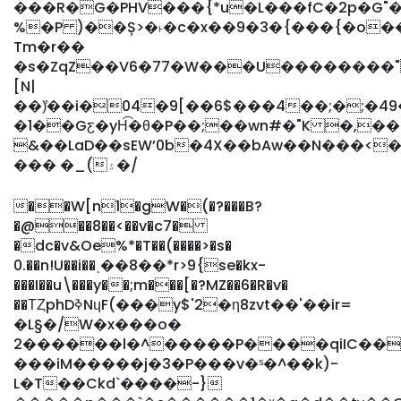
���R�G�PHV���{*u�L���fC�2p�G"�
%�P )��Ș>�˫�c�x��9�3�{���{�o�
Tm�r��
�s�ZqZ��V6�77�W���U��������"
[N|
��)̔��i�̷04�9[��6$���4��;�;�49�_y��
�1��Gƹ�yH͡�θ�P��;��wn#�"K �,�
&��LaD��sEWʼ0b�4X��bAw��N���<
��� �_(۽�/
��W[n1�gW�(�?���B?
�@��8��<��v�c7�
�dc�v&Oe%*�T��(����>�s�
0.��n!U��i��ͺ��8��*r>9{se�kx-
���I��u\���y��;m���[�?MZ��6�R�v�
��ТȤphDߢNɥF(���y$'2�ƞ8zvt��'��ir=
�L§�/W�x���o�
2������l�^�����P����qiIC��i
���iM�����j�3�P���v�ˢ�^��k)-
L�T��Ckd`����-}