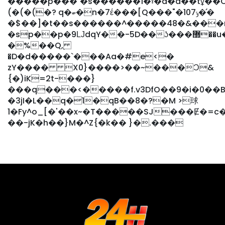
�����p���`�s������1�ˠ�a�d��tұ�
(�(�(�? q�ބ�n�7έ���[Q���"�10ݸ7��̛
�$��]�t��s������^�����48�&���
�sp��p�9ǇdqY��-5D��ʖ���޽��u����fƓ��Q�s
�%��Q,֭
�D�d�����`���Aa�#e<�
zY���� X0}����>��~���Ɔ&
{�)iK=2t-���}
���q���<�����f.v3DfO��9�i�0��B
�3jI�L��q�1�qB��8�?�M >球
1�Fy^o_[�'��x~�T�����SJ���Ɇ�=c�o�ZPܒ#����ε�Q�h+�Q��;Q"͝�##V��v1A
��-jK�h��}M�^Z{�k�� }�.���