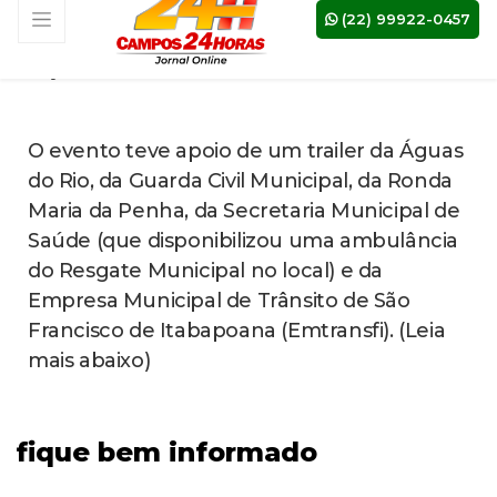
CAMPOS