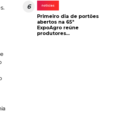
6
noticias
s.
Primeiro dia de portões
abertos na 65ª
ExpoAgro reúne
produtores...
de
o
o
ia