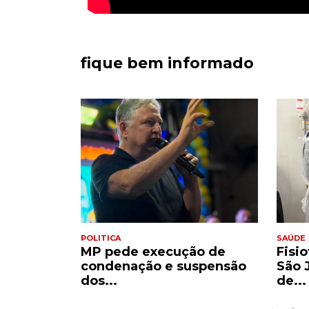
fique bem informado
POLITICA
SAÚDE
tiros ao
MP pede execução de
Fisio
quanto...
condenação e suspensão
São 
dos...
de...