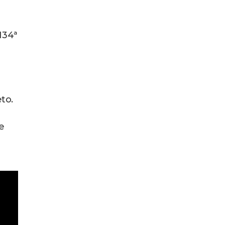
134ª
to.
e