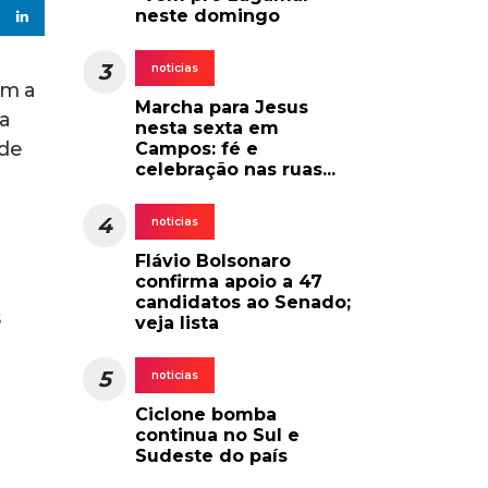
neste domingo
3
noticias
om a
Marcha para Jesus
ra
nesta sexta em
 de
Campos: fé e
celebração nas ruas...
4
noticias
Flávio Bolsonaro
confirma apoio a 47
candidatos ao Senado;
s
veja lista
5
noticias
Ciclone bomba
continua no Sul e
Sudeste do país