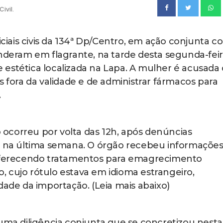
ivil.
iciais civis da 134ª Dp/Centro, em ação conjunta c
enderam em flagrante, na tarde desta segunda-fei
de estética localizada na Lapa. A mulher é acusada
ora da validade e de administrar fármacos para
.
ão ocorreu por volta das 12h, após denúncias
ia na última semana. O órgão recebeu informaçõe
 oferecendo tratamentos para emagrecimento
 cujo rótulo estava em idioma estrangeiro,
dade da importação. (Leia mais abaixo)
 uma diligência conjunta que se concretizou nesta