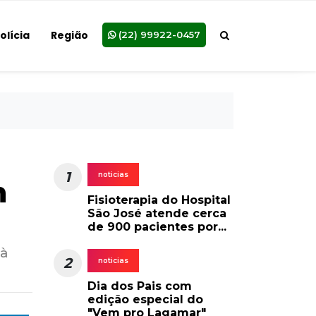
olícia
Região
(22) 99922-0457
1
noticias
m
Fisioterapia do Hospital
São José atende cerca
de 900 pacientes por...
 à
2
noticias
Dia dos Pais com
edição especial do
"Vem pro Lagamar"