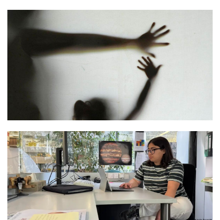
Termos de uso
Sitemap
Copyright © 2025 Campos24horas seu
afirma.cc
jornal na internet - By