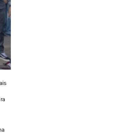
ais
ra
na