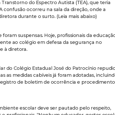
Transtorno do Espectro Autista (TEA), que teria
 confusão ocorreu na sala da direção, onde a
iretora durante o surto. (Leia mais abaixo)
e foram suspensas. Hoje, profissionais da educaçã
ente ao colégio em defesa da segurança no
 à diretora.
lar do Colégio Estadual José do Patrocínio repudi
as as medidas cabíveis já foram adotadas, incluin
 registro de boletim de ocorrência e procedimento
biente escolar deve ser pautado pelo respeito,
 e profissionais. “Nenhum educador, gestor escol