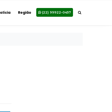
olícia
Região
(22) 99922-0457