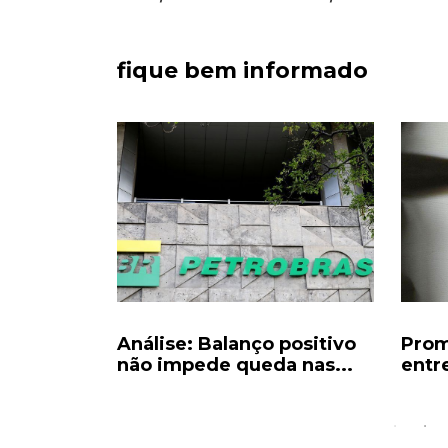
fique bem informado
létrico
Análise: Balanço positivo
Prom
a risco...
não impede queda nas...
entre