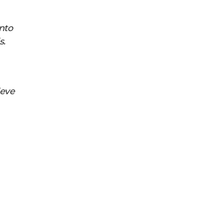
nto
s.
deve