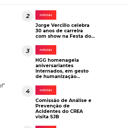
iais
s