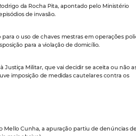
e Parque União.
prensa da Secretaria de Estado de Polícia Militar
 da Corporação, assim que tomou conhecimento d
do policiais, ocorrido em janeiro do ano
apuratório cabível. Após a conclusão das
nhado à Auditoria de Justiça Militar.
a Corporação reafirma seu compromisso com a
ando-se à disposição do Ministério Público para
vestigações em andamento. Ressalta, ainda, que 
e conduta por parte de seus integrantes, adota
atos são comprovados.”
 do Bope Felippe Martins, flagrado nas imagens 