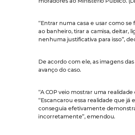
invasão de casas na favela Nova Ho
boy Herus Guimarães, no Morro Sant
abaixo)
Plantão da ADPF 635
O MPRJ mant
relatos sobre possíveis violações de
denúncias podem ser enviadas por 
(21 2215-7003), que também está d
No site do MPRJ — Página da ADPF 
aptos a receber imagens, áudios, v
possíveis ilegalidades.