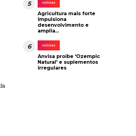
e
ir
ão