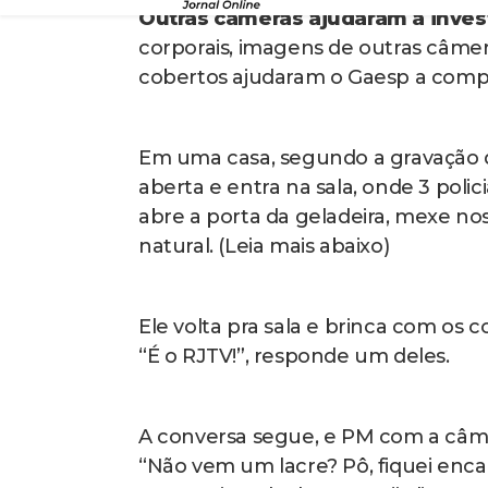
domicílio, e outra por crimes mili
obediência — o mau uso das câmeras
Entre os denunciados está o cabo R
Público como participante de sete e
O órgão afirma que não há previsão
e que a prática indica possível predi
As denúncias foram encaminhadas à J
acusações. Até o momento, não hou
denunciados.
‘Inaceitável’, diz promotor