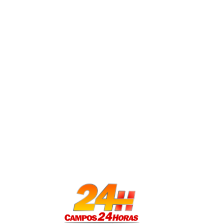
Agente 1: "Pô, você já c ....... aqui,
Na sala, outro policial aparece de
para deitar e fala: "Apaga a luz". E
hora e meia no “descanso” — enqu
resultou na denúncia por descump
Além de uma série de crimes, as i
Agente: "Tem uma moradora lá em 
As denúncias
O Gaesp apresentou duas denúncias