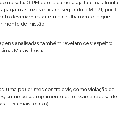
lo inviolável do indivíduo, a não ser no caso de uma
stá em andamento um crime em flagrante delito”,
o)
ícia Militar realizou uma operação no Complexo da
ubos de cargas e veículos, além de identificar
 e de outras unidades especializadas e ocorreu