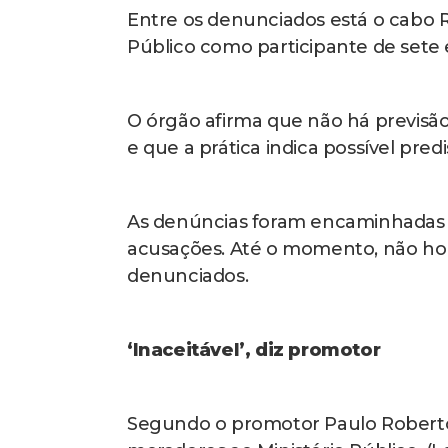
comunidades como Nova Holanda 
O que diz a PM
“A Assessoria de Im
informa que a Corregedoria-Geral
possível desvio de conduta envolven
passado, instaurou o procedimento 
investigações, o relatório foi encami
Ao agir dessa forma, o comando d
legalidade e a transparência, coloc
colaborar integralmente com as in
compactua com quaisquer desvios d
medidas rigorosas sempre que os f
A PM informou ainda que o tenente