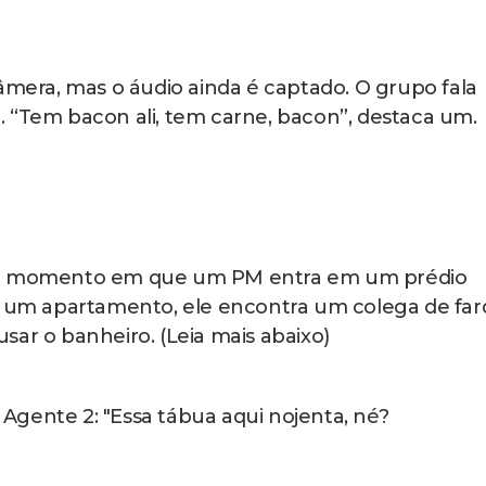
 Mello Cunha, a apuração partiu de denúncias d
eia mais abaixo)
sse sua, acessar a geladeira, comer o que tem lá, 
igar o ar-condicionado, isso aí é inaceitável, não há
clarou.
 câmeras corporais foram fundamentais para o
que a gente já ouvia há bastante tempo”, disse.
 era denunciada pelos moradores e que a gente n
 para poder processar os policiais que agem