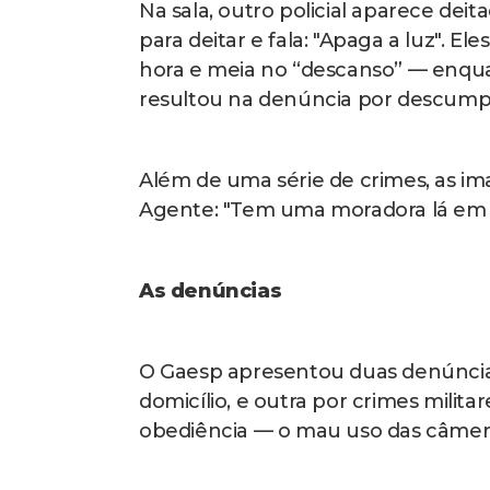
incorretamente”, emendou.
“A Constituição diz que o lar é o asi
ordem judicial para entrar ou se e
reforçou o promotor.
Operação na Maré
(Leia mais abaix
No dia 10 de janeiro de 2025, a Pol
Maré com o objetivo de combater ro
desmanches irregulares na região.
A ação contou com equipes do Bope