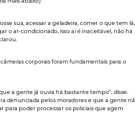
landa e indiciado também pelo homicídio do offic
o Amaro, está afastado das funções. (Leia mais
ém um canal específico para o recebimento de
 direitos fundamentais durante operações policiais
e-mail (
gaesp.plantao@mprj.mp.br
) ou pelo tele
isponível no WhatsApp Business.
635 — há informações sobre esses canais, que es
ídeos, geolocalização e documentos relacionados 