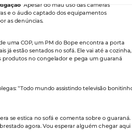
tares, como descumprimento de missão e recusa de
. (Leia mais abaixo)
odrigo da Rocha Pita, apontado pelo Ministério
pisódios de invasão.
 para o uso de chaves mestras em operações polic
sposição para a violação de domicílio.
ustiça Militar, que vai decidir se aceita ou não a
ve imposição de medidas cautelares contra os