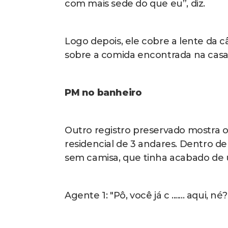
Segundo o promotor Paulo Roberto
moradores ao Ministério Público. (L
“Entrar numa casa e usar como se fo
ao banheiro, tirar a camisa, deitar, l
nenhuma justificativa para isso”, de
De acordo com ele, as imagens das
avanço do caso.
“A COP veio mostrar uma realidade 
“Escancarou essa realidade que já
conseguia efetivamente demonstrar