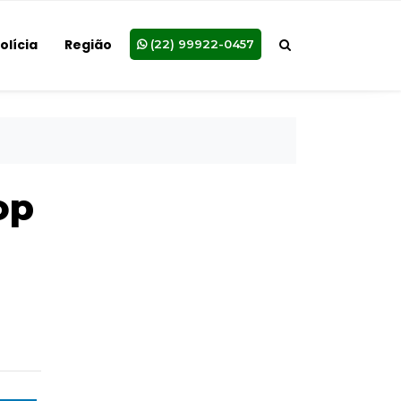
olícia
Região
(22) 99922-0457
op