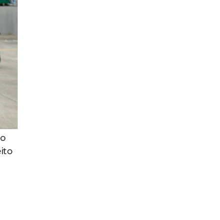
go
ito