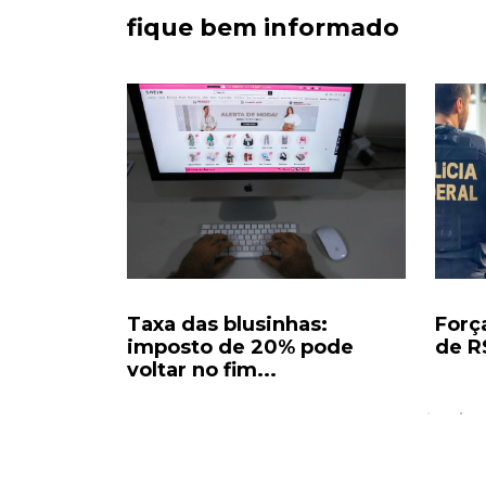
fique bem informado
da de
Taxa das blusinhas:
Força
imposto de 20% pode
de R
voltar no fim...