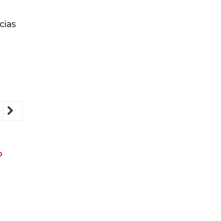
cias
revious
Next