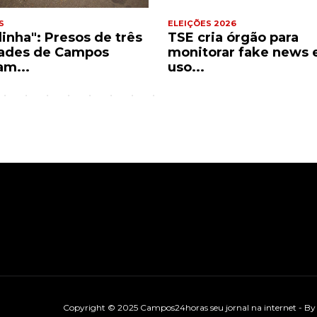
S
ELEIÇÕES 2026
dinha": Presos de três
TSE cria órgão para
ades de Campos
monitorar fake news 
am...
uso...
Copyright © 2025 Campos24horas seu jornal na internet - B