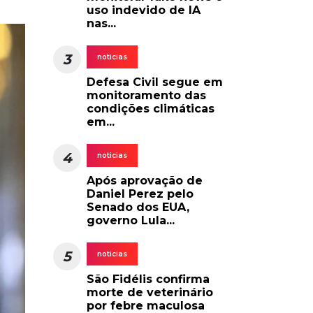
uso indevido de IA
nas...
3
noticias
Defesa Civil segue em
monitoramento das
condições climáticas
em...
4
noticias
Após aprovação de
Daniel Perez pelo
Senado dos EUA,
governo Lula...
5
noticias
São Fidélis confirma
morte de veterinário
por febre maculosa