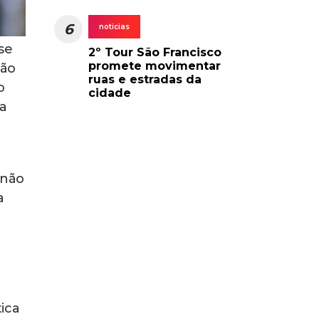
6
noticias
se
2º Tour São Francisco
promete movimentar
ção
ruas e estradas da
o
cidade
ra
 não
a
tica