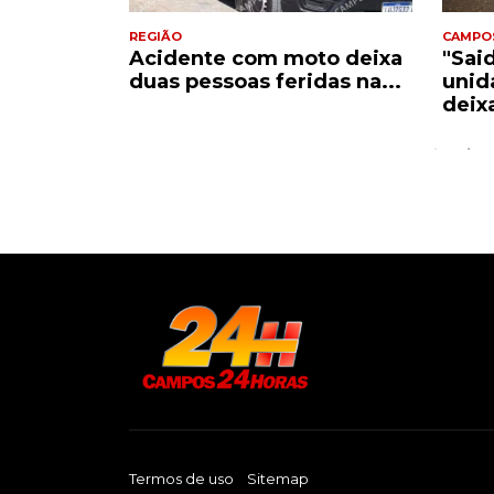
REGIÃO
CAMPO
Acidente com moto deixa
"Sai
e
duas pessoas feridas na...
unid
..
deix
Termos de uso
Sitemap