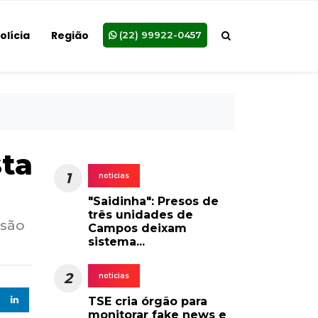
olícia
Região
(22) 99922-0457
sta
1
noticias
"Saidinha": Presos de
três unidades de
nsão
Campos deixam
sistema...
2
noticias
TSE cria órgão para
monitorar fake news e