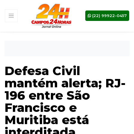
(22) 99922-0457
Defesa Civil
mantém alerta; RJ-
196 entre São
Francisco e
Muritiba está
interditada