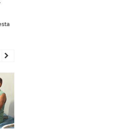
.
esta
revious
Next
EVENTO