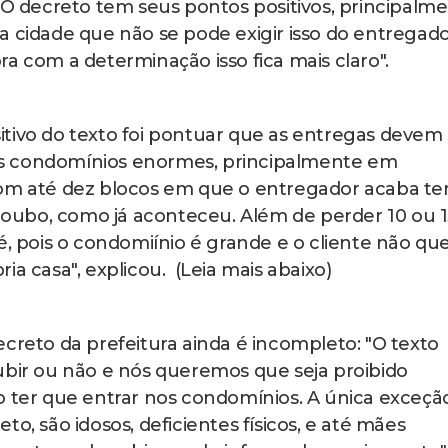
 "O decreto tem seus pontos positivos, principalm
a cidade que não se pode exigir isso do entregad
a com a determinação isso fica mais claro".
tivo do texto foi pontuar que as entregas devem 
tos condomínios enormes, principalmente em
com até dez blocos em que o entregador acaba t
 roubo, como já aconteceu. Além de perder 10 ou 1
é, pois o condomiínio é grande e o cliente não qu
ia casa", explicou. (Leia mais abaixo)
creto da prefeitura ainda é incompleto: "O texto
ubir ou não e nós queremos que seja proibido
o ter que entrar nos condomínios. A única exceçã
o, são idosos, deficientes físicos, e até mães