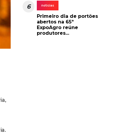
6
noticias
Primeiro dia de portões
abertos na 65ª
ExpoAgro reúne
produtores...
ia,
ia.