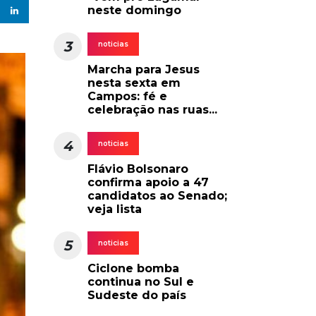
neste domingo
3
noticias
Marcha para Jesus
nesta sexta em
Campos: fé e
celebração nas ruas...
4
noticias
Flávio Bolsonaro
confirma apoio a 47
candidatos ao Senado;
veja lista
5
noticias
Ciclone bomba
continua no Sul e
Sudeste do país