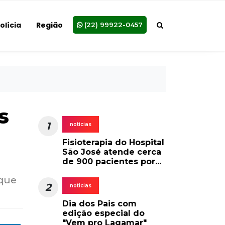
olícia
Região
(22) 99922-0457
s
1
noticias
Fisioterapia do Hospital
São José atende cerca
de 900 pacientes por...
 que
2
noticias
Dia dos Pais com
edição especial do
"Vem pro Lagamar"