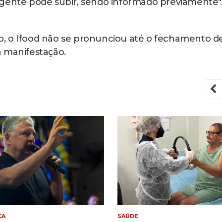
 gente pode subir, sendo informado previamente"
, o Ifood não se pronunciou até o fechamento d
a manifestação.
P
CA
SAÚDE