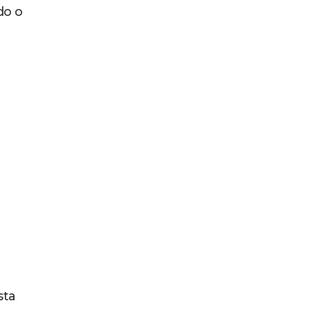
do o
sta