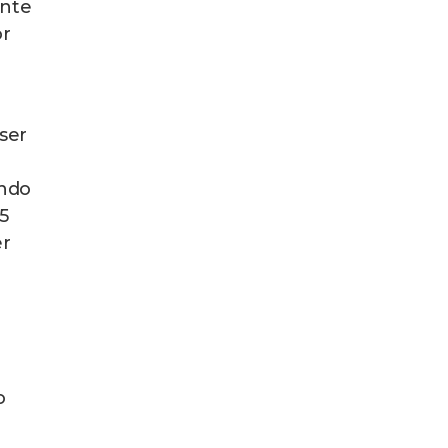
ente
or
ser
endo
5
er
o