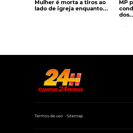
a Copasa
Mulher é morta a tiros ao
MP p
s em
lado de igreja enquanto...
cond
dos..
Termos de uso
Sitemap