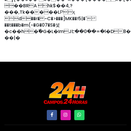
��BRA hk$��4,?
���,Tk�����LРҳ
d��r� ~C�>���]MK��!5|�`
��t���b�m(~�G�07�S�셏
�c��h�߰�G�L�ImJԷ��0��=�l�D8�w�
��|�