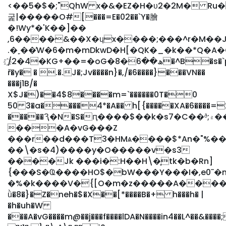
<��5�$�;"QhW x�&�EZ�H�υ2�2M� Ru
굹|�����O#[���=E�02��`Y�膾
�!Wy*�'K��]��
,6����&��X�ɥx����;���^r�M��J"
.�˿��̕W�6�m�mDkwD�H[�QK�_�k��*Q�A�
҈/2�4�KG+��=�oG�ھ��6�8�^B�s�`p?
ř�y� � .�.J�;Jv����n}�,/�6����}���VN��
���j1B/�
X$J�)��4$8����m=`������0T�0
50 3�a����4*�A�� h[{�����XA�6����=
�����Ԇ�N�S�ԥ����$��k�s7�C��ᶞ;۾��b�����_���B;�
���A�vG���Z
���r��d���T3�HMѧ����$*An�"%��ȑ
��\�s�4)����y�O�����v�s3
����Jk ���i�:H��H\�̞tk�b�Rn]
{���S�Ҩ����HO$�bW���Y���I�,e0ˉ�
�%�k����V�{[O�m�z�����A�����H�^�������*D8
ǜ�8�}�Z�neh�$�X��[*����B�+ h���h� |
�h�uh�W
���A�vG����m@��j���f����lDA�N����in4��L^��&���