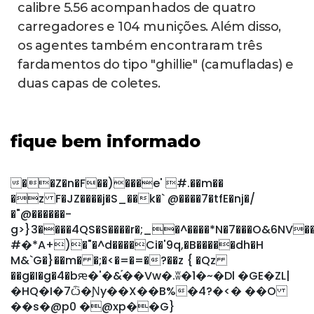
calibre 5.56 acompanhados de quatro
carregadores e 104 munições. Além disso,
os agentes também encontraram três
fardamentos do tipo "ghillie" (camufladas) e
duas capas de coletes.
fique bem informado
��Z�n�F��)���e' #.��m��
�z F�JZ����j�S_��k�` @����7�tfE�nj�/
�"@������-
g>}3����4QS�S����r�;_�^����*N�7���O&6NV���a
#�*A+)�"�^d����Ci�'9q,�B�����dh�H
M&`G�}��m� �;�<�=�=�?��z { �Qz
��g�I�g�4�bԙ�'�&֡��Vw�.ʬ�1�~�Dl �GE�ZL|
�HQ�I�7ѽ�Ɲy��X��B%�4?�<� ��O
��s�@p0 �@xp��G}