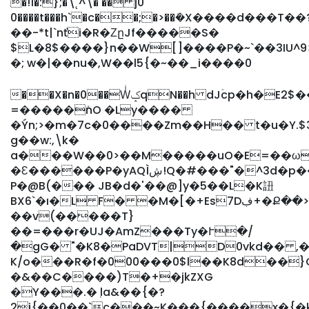
�!1�:};�\˛^\� �� j0
0����t���h`�c��;�>��ܺ�X����d���T��
��-*t|`nťi�R�ΖըJf�����S�
$L�8$����}n��W[]����P�~`��3IU
�; w�|��nu�,W��l5{�~��_i����0
��X�n�0��WͥݤqN��h dJۡcp�h�E2$����~F�!S�n]�c=R�v N���&y��{�w����� H%:w��h��S��?
=�����ܺnO �Ly����
�Ýn;>�m�7c�0����Zm��H�� t�u�Y.
g��w:,
\k�
a���W��0>��M�����uO�E=��ωT��S���ə�O3
�Ԑ������P�yAQÌڜ!Q�#���"�^3d�p��h��%)R��8�Wz��G
P�@B(��� JB�d�'��@]y�5��L�K䚼
BX6`�ı�L F� �M�[�+Es7Dڣ+�Ք��>JGT�
��v(�����T}
��=���r�UJ�AmZ���Ty�Ւ�/
�gG� "�K8�PaDVT|D0vkd�� ,�
K/o���R�f�000���0$l��K8d��}C
�&��C����)T�+�jkZXG
�Y���.�ٜ la&��{�?
2j{��0��`c���~K���{����ׅx�{�k������J���P��\����ڇ�Ő<�N